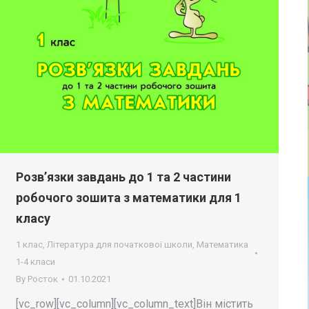
Розв’язки завдань до 1 та 2 частини
робочого зошита з математики для 1
класу
1 клас
,
Література для початкової школи
,
Математика
1-4 класи
By
Росток
01.10.2021
[vc_row][vc_column][vc_column_text]Він містить