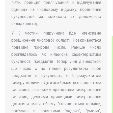
п’яти, принцип прилічування й відлічування
одиниць на числовому відрізку, порівняння
сукупностей за кількістю за допомогою
складання пар.
У 3 частині підручника йде інтенсивне
розширення числової області. Розкривається
подвійна природа числа. Раніше число
розглядалось як кількісна характеристика
сукупності предметів. Тепер учні дізнаються,
що число є не тільки результатом лічби
предметів в сукупності, а й результатом
виміру величин. Діти знайомляться з поняттям
величини, загальним принципом вимірювання
величин, деякими одиницями вимірювання
довжини, маси, об’єму. Уточнюються терміни,
пов’язані з поняттями “задача”, “умова”,