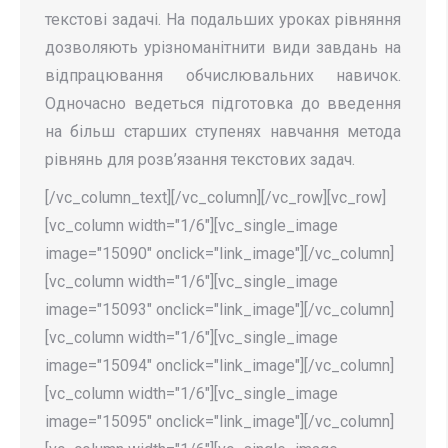
текстові задачі. На подальших уроках рівняння
дозволяють урізноманітнити види завдань на
відпрацювання обчислювальних навичок.
Одночасно ведеться підготовка до введення
на більш старших ступенях навчання метода
рівнянь для розв’язання текстових задач.
[/vc_column_text][/vc_column][/vc_row][vc_row]
[vc_column width="1/6"][vc_single_image
image="15090" onclick="link_image"][/vc_column]
[vc_column width="1/6"][vc_single_image
image="15093" onclick="link_image"][/vc_column]
[vc_column width="1/6"][vc_single_image
image="15094" onclick="link_image"][/vc_column]
[vc_column width="1/6"][vc_single_image
image="15095" onclick="link_image"][/vc_column]