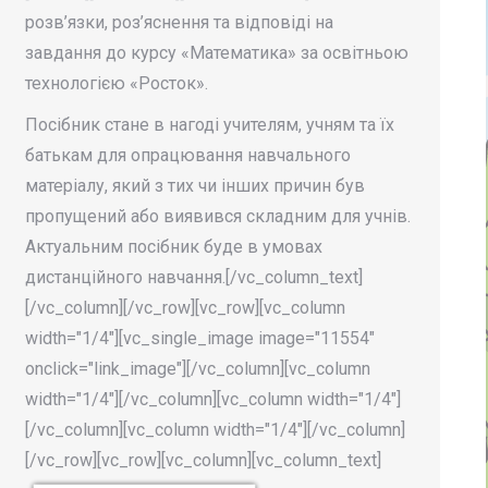
розв’язки, роз’яснення та відповіді на
завдання до курсу «Математика» за освітньою
технологією «Росток».
Посібник стане в нагоді учителям, учням та їх
батькам для опрацювання навчального
матеріалу, який з тих чи інших причин був
пропущений або виявився складним для учнів.
Актуальним посібник буде в умовах
дистанційного навчання.[/vc_column_text]
[/vc_column][/vc_row][vc_row][vc_column
width="1/4"][vc_single_image image="11554"
onclick="link_image"][/vc_column][vc_column
width="1/4"][/vc_column][vc_column width="1/4"]
[/vc_column][vc_column width="1/4"][/vc_column]
[/vc_row][vc_row][vc_column][vc_column_text]