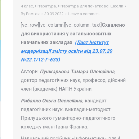
4 клас
,
Література
,
Література для початкової школи
By
Росток
30.09.2022
Leave a comment
[vc_row][vc_column][vc_column_text]
Схвалено
для використання у загальноосвітніх
навчальних закладах
(Лист Інститут
модернізації змісту освіти від 23.07.20
№22.1/12-Г-633)
Автори:
Пушкарьова Тамара Олексіївна
,
доктор педагогічних наук, професор, дійсний
член (академік) НАПН України.
Рибалко Ольга Олексіївна,
кандидат
педагогічних наук, викладач-методист
Прилуцького гуманітарно-педагогічного
коледжу імені Івана Франка.
Навчальний посібник «Інформатика» для 4