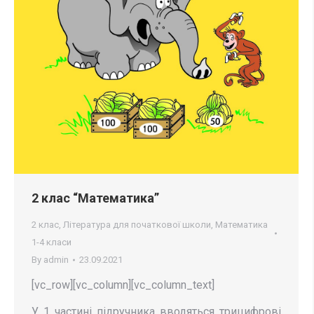
2 клас “Математика”
2 клас
,
Література для початкової школи
,
Математика
1-4 класи
By
admin
23.09.2021
[vc_row][vc_column][vc_column_text]
У 1 частині підручника вводяться трицифрові