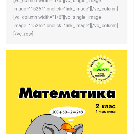
[vc_column width="1/6"][vc_single_image
image="15261" onclick="link_image"][/vc_column]
[vc_column width="1/6"][vc_single_image
image="15262" onclick="link_image"][/vc_column]
[/vc_row]