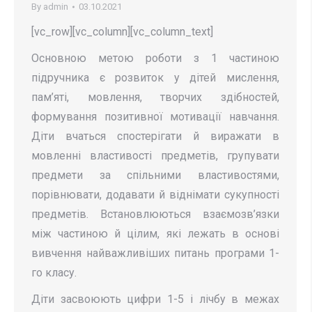
By
admin
03.10.2021
[vc_row][vc_column][vc_column_text]
Основною метою роботи з 1 частиною
підручника є розвиток у дітей мислення,
пам’яті, мовлення, творчих здібностей,
формування позитивної мотивації навчан­ня.
Діти вчаться спостерігати й виражати в
мовленні властивості предметів, групувати
предмети за спільни­ми властивостями,
порівнювати, додавати й віднімати сукупності
предметів. Встановлюються взаємозв’язки
між частиною й цілим, які лежать в основі
вивчення найважливіших питань програми 1-
го класу.
Діти засвоюють цифри 1-5 і лічбу в межах