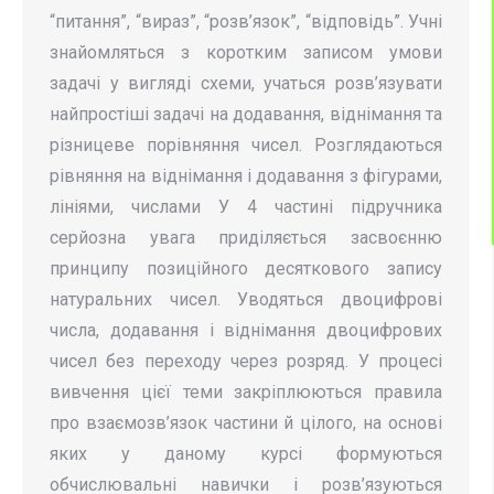
“питання”, “вираз”, “розв’язок”, “відповідь”. Учні
знайомляться з коротким записом умови
задачі у вигляді схеми, учаться розв’язувати
найпростіші задачі на додавання, віднімання та
різницеве порівнян­ня чисел. Розглядаються
рівняння на віднімання і додавання з фігурами,
лініями, числами У 4 частині підручника
серйозна увага приділяєть­ся засвоєнню
принципу позиційного десяткового запису
натуральних чисел. Уводяться двоцифрові
числа, додавання і віднімання двоцифрових
чисел без переходу через розряд. У процесі
вивчення цієї теми закріплю­ються правила
про взаємозв’язок частини й цілого, на основі
яких у даному курсі формуються
обчислювальні навички і розв’язуються