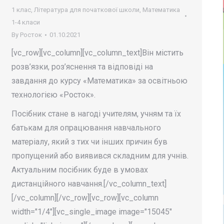
1 клас
,
Література для початкової школи
,
Математика
1-4 класи
By
Росток
01.10.2021
[vc_row][vc_column][vc_column_text]Він містить
розв’язки, роз’яснення та відповіді на
завдання до курсу «Математика» за освітньою
технологією «Росток».
Посібник стане в нагоді учителям, учням та їх
батькам для опрацювання навчального
матеріалу, який з тих чи інших причин був
пропущений або виявився складним для учнів.
Актуальним посібник буде в умовах
дистанційного навчання.[/vc_column_text]
[/vc_column][/vc_row][vc_row][vc_column
width="1/4"][vc_single_image image="15045"