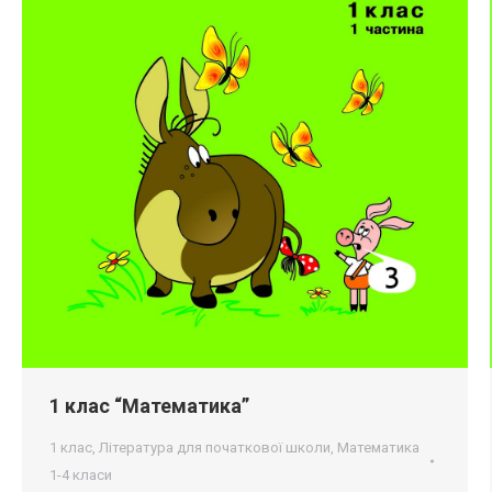
1 клас “Математика”
1 клас
,
Література для початкової школи
,
Математика
1-4 класи