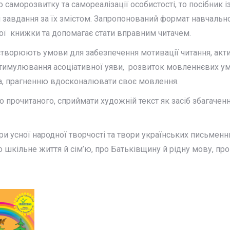
о саморозвитку та самореалізації особистості, то посібник 
и завдання за їх змістом. Запропонований формат навчальн
ої книжки та допомагає стати вправним читачем.
орюють умови для забезпечення мотивації читання, активі
стимулювання асоціативної уяви, розвиток мовленнєвих умі
а, прагненню вдосконалювати своє мовлення.
прочитаного, сприймати художній текст як засіб збагаченн
и усної народної творчості та твори українських письменни
о шкільне життя й сім’ю, про Батьківщину й рідну мову, пр