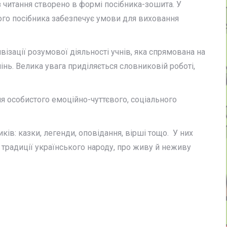
із читання створено в формі посібника-зошита. У
ого посібника забезпечує умови для виховання
зації розумової діяльності учнів, яка спрямована на
нь. Велика увага приділяється словниковій роботі,
я особистого емоційно-чуттєвого, соціального
ків: казки, легенди, оповідання, вірші тощо. У них
о традиції українського народу, про живу й неживу