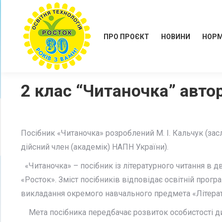
ПРО ПРОЄКТ
НОВИНИ
НОРМ
2 клас “Читаночка” автор
Посібник «Читаночка» розроблений М. І. Кальчук (зас
дійсний член (академік) НАПН України).
«Читаночка» – посібник із літературного читання в д
«Росток». Зміст посібників відповідає освітній прогр
викладання окремого навчального предмета «Літерат
Мета посібника передбачає розвиток особистості дит