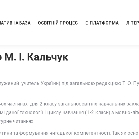
АТИВНА БАЗА
ОСВІТНІЙ ПРОЦЕС
Е-ПЛАТФОРМА
ЛІТЕ
 М. І. Кальчук
лужений учитель України) під загальною редакцією Т. О. П
вох частинах для 2 класу загальноосвітніх навчальних закл
амі даної технології І циклу навчання (1-2 класи) з мовно-л
урне читання».
ини та формування читацької компетентності. Так як осново