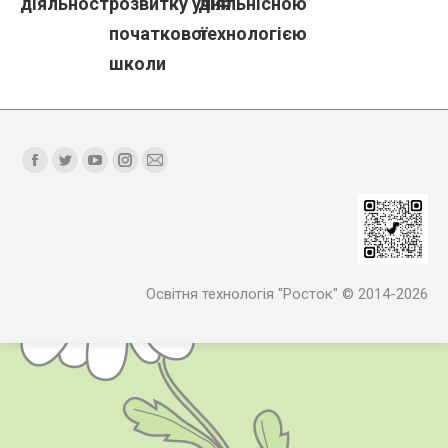
діяльності
розвитку учня
діяльнісною
початкової
технологією
школи
Find us on:
Facebook
Twitter
YouTube
Instagram
Mail
Освітня технологія "Росток" © 2014-2026