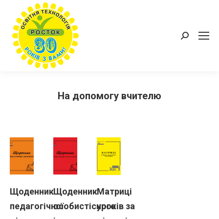
Пошук:
На допомогу вчителю
Щоденник
Щоденник
Матриці
педагогічної
особистісного
уроків за