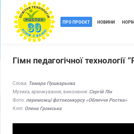
ПРО ПРОЄКТ
НОВИНИ
НОРМ
Гімн педагогічної технології 
Слова:
Тамара Пушкарьова
Музика, аранжування, виконання:
Сергій Лін
Фото:
переможці фотоконкурсу «Обличчя Ростка»
Кліп:
Олена Громська