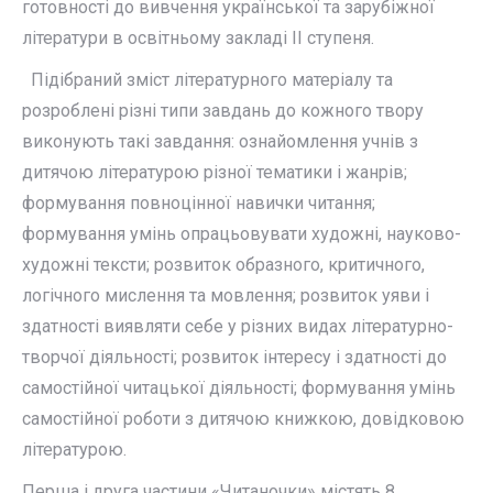
готовності до вивчення української та зарубіжної
літератури в освітньому закладі ІІ ступеня.
Підібраний зміст літературного матеріалу та
розроблені різні типи завдань до кожного твору
виконують такі завдання: ознайомлення учнів з
дитячою літературою різної тематики і жанрів;
формування повноцінної навички читання;
формування умінь опрацьовувати художні, науково-
художні тексти; розвиток образного, критичного,
логічного мислення та мовлення; розвиток уяви і
здатності виявляти себе у різних видах літературно-
творчої діяльності; розвиток інтересу і здатності до
самостійної читацької діяльності; формування умінь
самостійної роботи з дитячою книжкою, довідковою
літературою.
Перша і друга частини «Читаночки» містять 8