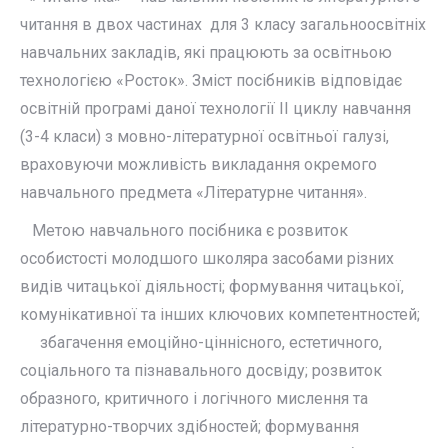
читання в двох частинах для 3 класу загальноосвітніх
навчальних закладів, які працюють за освітньою
технологією «Росток». Зміст посібників відповідає
освітній програмі даної технології ІІ циклу навчання
(3-4 класи) з мовно-літературної освітньої галузі,
враховуючи можливість викладання окремого
навчального предмета «Літературне читання».
Метою навчального посібника є розвиток
особистості молодшого школяра засобами різних
видів читацької діяльності; формування читацької,
комунікативної та інших ключових компетентностей;
збагачення емоційно-ціннісного, естетичного,
соціального та пізнавального досвіду; розвиток
образного, критичного і логічного мислення та
літературно-творчих здібностей; формування