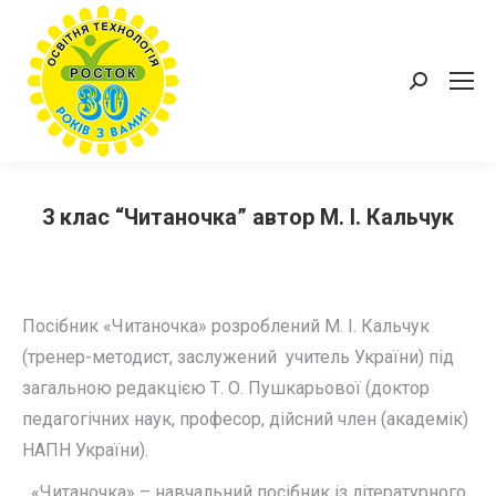
Пошук:
3 клас “Читаночка” автор М. І. Кальчук
Посібник «Читаночка» розроблений М. І. Кальчук
(тренер-методист, заслужений учитель України) під
загальною редакцією Т. О. Пушкарьової (доктор
педагогічних наук, професор, дійсний член (академік)
НАПН України).
«Читаночка» – навчальний посібник із літературного