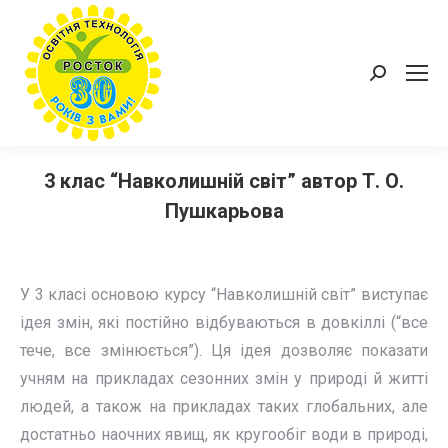
Пошук:
3 клас “Навколишній світ” автор Т. О.
Пушкарьова
У 3 класі основою курсу “Навколишній світ” виступає
ідея змін, які постійно відбуваються в довкіллі (“все
тече, все змінюється”). Ця ідея дозволяє показати
учням на прикладах сезонних змін у природі й житті
людей, а також на прикладах таких глобальних, але
достатньо наочних явищ, як кругообіг води в природі,