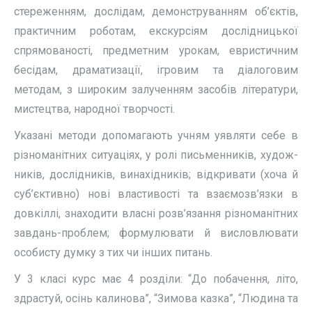
стереженням, дослідам, демонструванням об’єктів,
практичним роботам, екскурсіям дослідницької
спрямованості, предметним урокам, евристичним
бесідам, драматизації, ігровим та діалоговим
методам, з широким залученням засобів літератури,
мистецтва, народної творчості.
Указані методи допомагають учням уявляти себе в
різноманітних ситуаціях, у ролі письменників, худож­
ників, дослідників, винахідників; відкривати (хоча й
суб’єктивно) нові властивості та взаємозв’язки в
довкіллі, знаходити власні розв’язання різноманітних
завдань-проблем; формулювати й висловлювати
особисту думку з тих чи інших питань.
У 3 класі курс має 4 розділи: “До побачення, літо,
здрастуй, осінь калинова”, “Зимова казка”, “Людина та