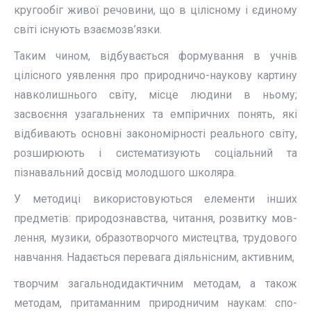
кругообіг живої речовини, що в цілісному і єдиному
світі існують взаємозв’язки.
Таким чином, відбувається формування в учнів
цілісного уявлення про природничо-наукову картину
навколишнього світу, місце людини в ньому;
засвоєння узагальнених та емпіричних понять, які
відбивають основні закономірності реального світу,
розширюють і систематизують соціальний та
пізнавальний досвід молодшого школяра.
У методиці використовуються елементи інших
предметів: природознавства, читання, розвитку мов­
лення, музики, образотворчого мистецтва, трудового
навчання. Надається перевага діяльнісним, активним,
творчим загальнодидактичним методам, а також
методам, притаманним природничим наукам: спо­