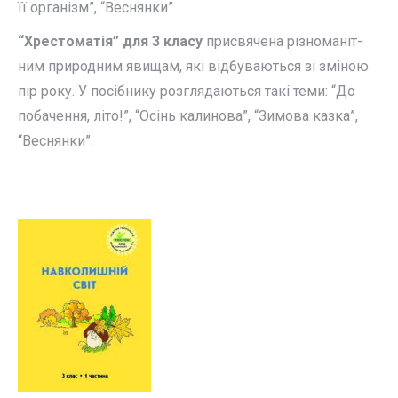
її організм”, “Веснянки”.
“Хрестоматія” для 3 класу
присвячена різноманіт­
ним природним явищам, які відбуваються зі зміною
пір року. У посібнику розглядаються такі теми: “До
побачення, літо!”, “Осінь калинова”, “Зимова казка”,
“Веснянки”.