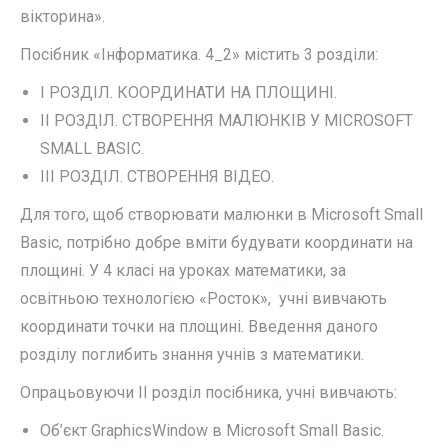
вікторина».
Посібник «Інформатика. 4_2» містить 3 розділи:
І РОЗДІЛ. КООРДИНАТИ НА ПЛОЩИНІ.
ІІ РОЗДІЛ. СТВОРЕННЯ МАЛЮНКІВ У MICROSOFT
SMALL BASIC.
ІІІ РОЗДІЛ. СТВОРЕННЯ ВІДЕО.
Для того, щоб створювати малюнки в Microsoft Small
Basic, потрібно добре вміти будувати координати на
площині. У 4 класі на уроках математики, за
освітньою технологією «Росток», учні вивчають
координати точки на площині. Введення даного
розділу поглибить знання учнів з математики.
Опрацьовуючи ІІ розділ посібника, учні вивчають:
Oб’єкт GraphicsWindow в Microsoft Small Basic.