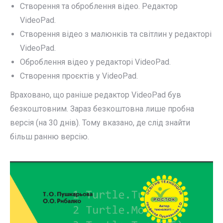
Cтворення та оброблення відео. Редактор
VideoPad.
Cтворення відео з малюнків та світлин у редакторі
VideoPad.
Оброблення відео у редакторі VideoPad.
Створення проєктів у VideoPad.
Враховано, що раніше редактор VideoPad був
безкоштовним. Зараз безкоштовна лише пробна
версія (на 30 днів). Тому вказано, де слід знайти
більш ранню версію.