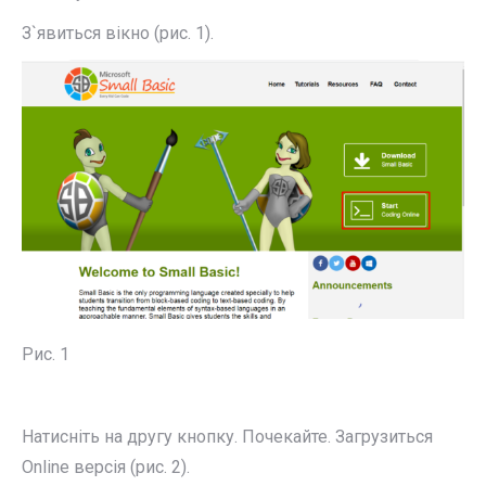
З`явиться вікно (рис. 1).
Рис. 1
Натисніть на другу кнопку. Почекайте. Загрузиться
Online версія (рис. 2).