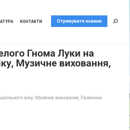
Отримувати новини
РАТУРА
КОНТАКТИ
Пошук:
елого Гнома Луки на
іку, Музичне виховання,
ошкільного віку, М
узичне виховання, Леженіна