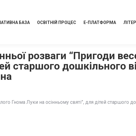
АТИВНА БАЗА
ОСВІТНІЙ ПРОЦЕС
Е-ПЛАТФОРМА
ЛІТЕ
нньої розваги “Пригоди вес
ітей старшого дошкільного в
вна
ого Гнома Луки на осінньому святі”, для дітей старшого д