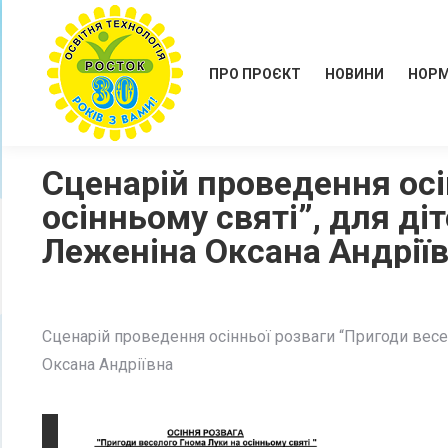
ПРО ПРОЄКТ
НОВИНИ
НОРМ
Сценарій проведення осі
осінньому святі”, для д
Леженіна Оксана Андрії
Сценарій проведення осінньої розваги “Пригоди весел
Оксана Андріївна