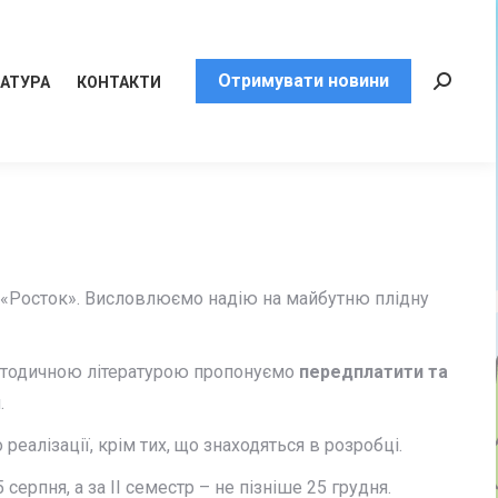
Отримувати новини
РАТУРА
КОНТАКТИ
Пошук:
ю «Росток». Висловлюємо надію на майбутню плідну
-методичною літературою пропонуємо
передплатити та
.
реалізації, крім тих, що знаходяться в розробці.
ерпня, а за ІІ семестр – не пізніше 25 грудня.