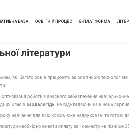
АТИВНА БАЗА
ОСВІТНІЙ ПРОЦЕС
Е-ПЛАТФОРМА
ЛІТЕ
ної літератури
ькам, які багато років працюють за освітньою технологіє
ти.
та оптимізації роботи з вчасного забезпечення навчально
ідних класів
заздалегідь
, не відкладаючи на кінець серпня
оку навчання для всіх класів вже надруковані та готові до 
атури необхідно внести оплату за І семестр не пізніше 25 с