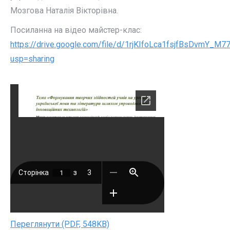
Мозгова Наталія Вікторівна.
Посиланна на відео майстер-клас:
https://drive.google.com/file/d/1rjKIfoLca1fsjfBsDvmY_M
usp=sharing
Переглянути (PDF, 548KB)