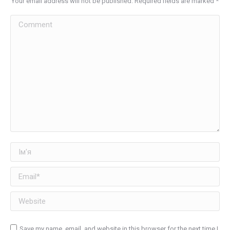
Your email address will not be published. Required fields are marked
*
Comment
Ім'я
Email *
Website
Save my name, email, and website in this browser for the next time I