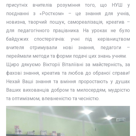
присутніх вчителів розуміння того, що НУШ у
поєднанні з «Ростком» – це знання для учнів,
новизна, творчий пошук, самореалізація, креатив –
для педагогічного працівника. На уроках не було
байдужих спостерігачів: учні під керівництвом
вчителя отримували нові знання, педагоги –
переймали методи та форми подачі цих знань учням.
Щиро дякуємо Вікторії Віталіївні за майстерність, за
фахові знання, креатив та любов до обраної справи!
Нехай Ваші знання та вміння проростають у душах
Ваших вихованців добром та милосердям, мудрістю
та оптимізмом, впевненістю та чесністю.