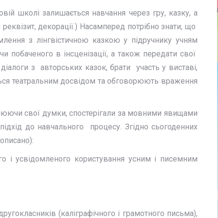
вій школі залишається навчання через гру, казку, а
 реквізит, декорації.) Насамперед потрібно знати, що
омлення з лінгвістичною казкою у підручнику учням
 побаченого в інсценізації, а також передати свої
іалоги з авторських казок, брати участь у виставі,
ляться театральним досвідом та обговорюють враження
влюючи свої думки, спостерігали за мовними явищами
підхід до навчального процесу. Згідно сьогоденних
описано):
го і усвідомленого користування усним і писемним
 другокласників (каліграфічного і грамотного письма),