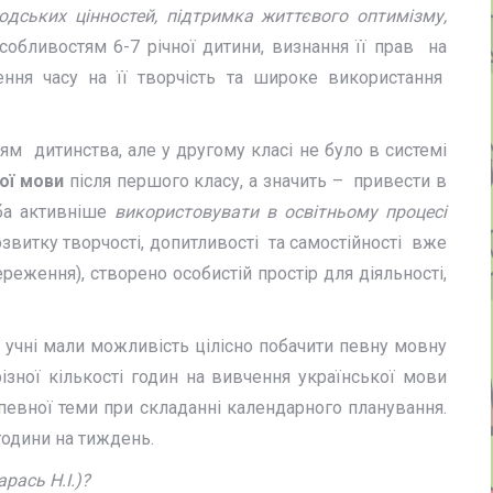
людських цінностей, підтримка життєвого оптимізму,
собливостям 6-7 річної дитини, визнання її прав на
ення часу на її творчість та широке використання
ям дитинства, але у другому класі не було в системі
ої мови
після першого класу, а значить – привести в
ба активніше
використовувати в освітньому процесі
звитку творчості, допитливості та самостійності вже
еження), створено особистій простір для діяльності,
б учні мали можливість цілісно побачити певну мовну
ізної кількості годин на вивчення української мови
певної теми при складанні календарного планування.
години на тиждень.
рась Н.І.)?