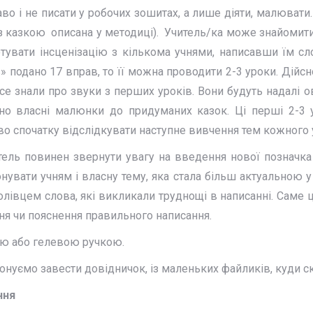
о і не писати у робочих зошитах, а лише діяти, малювати.
з казкою описана у методиці). Учитель/ка може знайомити 
тувати інсценізацію з кількома учнями, написавши їм сл
 подано 17 вправ, то її можна проводити 2-3 уроки. Дійсно
все знали про звуки з перших уроків. Вони будуть надалі о
ійно власні малюнки до придуманих казок. Ці перші 2-
во спочатку відслідкувати наступне вивчення тем кожного у
тель повинен звернути увагу на введення нової позначка
увати учням і власну тему, яка стала більш актуальною у
лівцем слова, які викликали труднощі в написанні. Саме ц
ння чи пояснення правильного написання.
ою або гелевою ручкою.
нуємо завести довідничок, із маленьких файликів, куди с
ння