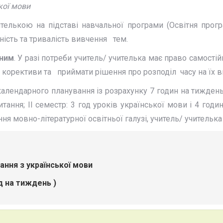
кої мови
телькою на підставі навчальної програми (Освітня прог
ність та тривалість вивчення тем.
вним
. У разі потреби учитель/ учителька має право самост
и корективи та приймати рішення про розподіл часу на їх в
ендарного планування із розрахунку 7 годин на тиждень мо
итання; ІІ семестр: 3 год уроків української мови і 4 годи
я мовно-літературної освітньої галузі, учитель/ учительк
 української мови
од на тиждень )