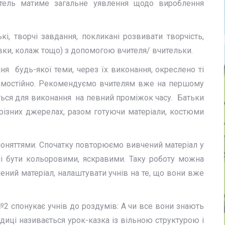
итель матиме загальне уявлення щодо вироблення
 творчі завдання, покликані розвивати творчість,
івки, колаж тощо) з допомогою вчителя/ вчительки.
 будь-якої теми, через їх виконання, окреслено ті
 самостійно. Рекомендуємо вчителям вже на першому
ться для виконання на певний проміжок часу. Батьки
різних джерелах, разом готуючи матеріали, костюми
оняттями. Спочатку повторюємо вивчений матеріал у
ні бути кольоровими, яскравими. Таку роботу можна
ний матеріал, налаштувати учнів на те, що вони вже
№2 спонукає учнів до роздумів: А чи все вони знають
ці називається урок-казка із вільною структурою і