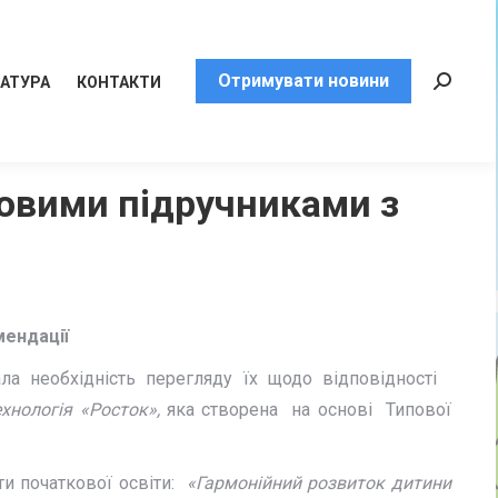
Отримувати новини
РАТУРА
КОНТАКТИ
Пошук:
новими підручниками з
мендації
ла необхідність перегляду їх щодо відповідності
ехнологія «Росток»,
яка створена на основі Типової
ти початкової освіти:
«Гармонійний розвиток дитини