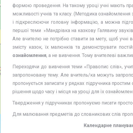
формою проведення. На такому уроці учні мають прав
можливості учнів та класу. (Методика ознайомлення 
і підкреслюючи головну інформацію, а можна підго
першої теми «Мандрівка на казкову Галявину звуків»
Але вчителю не потрібно ставити за мету, щоб учні 
змісту казок, їх малюнків та демонструвати пост
ознайомлення
, а не вивчення. Тому вчителеві важли
Переходячи до вивчення теми «Правопис слів», учи
запропоновану тему. Але вчитель/ка можуть запропон
пропонується записати у рядках підручника простим о
рішення щодо часу і місця на уроці для їх ознайомле
Твердження у підручниках пропонуємо писати прост
Для малювання предметів до словникових слів пропо
Календарне планува