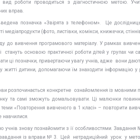
й вид роботи проводиться з діагностичною метою. Уч
них вправ.
дена позначка «Звірята з телефоном». Це дослідницькі,
і медіапродукти (фото, листівки, комікси, книжечки, стінн
у до вивчення програмового матеріалу. У рамках вивчення
які стануть основою практичної роботи дітей у групах чи
ти ці позначки, привертаючи увагу учнів, адже вони даю
 житті дитини, допомагаючи їм знаходити інформацію у 
мови розпочинається конкретне ознайомлення із мовними п
юнку та самі зможуть домальовувати. Ці малюнки повин
 теми «Повторення вивченого в 1 класі» – повторити вивче
е навчилися.
бно учнів знову познайомити з її особливостями. Завдання 
завдання із вправи № 3. Цей нетрадиційний урок у методи