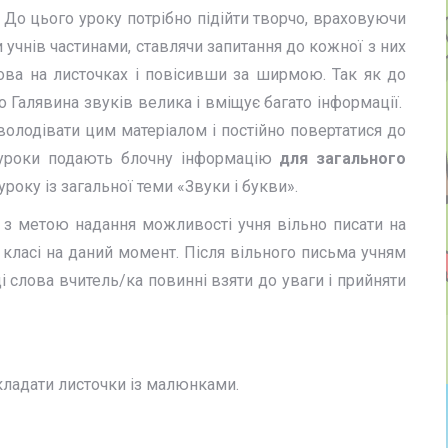
 До цього уроку потрібно підійти творчо, враховуючи
учнів частинами, ставлячи запитання до кожної з них
ова на листочках і повісивши за ширмою. Так як до
 Галявина звуків велика і вміщує багато інформації.
володівати цим матеріалом і постійно повертатися до
3 уроки подають блочну інформацію
для загального
року із загальної теми «Звуки і букви».
 з метою надання можливості учня вільно писати на
 класі на даний момент. Після вільного письма учням
і слова вчитель/ка повинні взяти до уваги і прийняти
кладати листочки із малюнками.