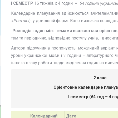
І СЕМЕСТР
16 тижнів х 4 годин =
64
годин
и українсь
Календарне планування здійснюється вчителем/вчи
«Росток»
) у довільній формі. Воно визначає послідов
Розподіл годин між темами вважається орієнто
тем та періодично, відповідно поступу учнів, вносит
Автори підручників пропонують можливий варіант кал
уроки української мови і 3 години – літературного ч
іншого плану роботи щодо виділення годин на вивченн
2 клас
Орієнтовне календарне планування з
І семестр (64 год – 4 г
Календар
ний
Дата