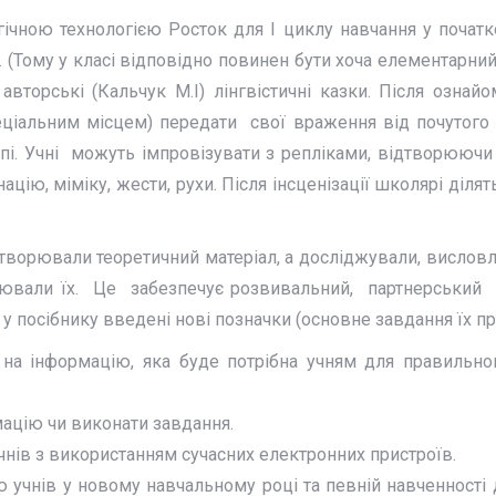
чною технологією Росток для І циклу навчання у початко
. (Тому у класі відповідно повинен бути хоча елементарний
авторські (Кальчук М.І) лінгвістичні казки. Після ознай
іальним місцем) передати свої враження від почутого чи
і. Учні можуть імпровізувати з репліками, відтворюючи д
націю, міміку, жести, рухи. Після інсценізації школярі ді
ідтворювали теоретичний матеріал, а досліджували, висло
руювали їх. Це забезпечує розвивальний, партнерський 
 у посібнику введені нові позначки (основне завдання їх пр
на інформацію, яка буде потрібна учням для правильно
мацію чи виконати завдання.
учнів з використанням сучасних електронних пристроїв.
ією учнів у новому навчальному році та певній навченності