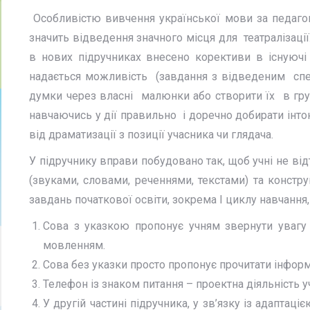
Особливістю вивчення української мови за педагогі
значить відведення значного місця для театралізації
в нових підручниках внесено корективи в існуючі 
надається можливість (завдання з відведеним спец
думки через власні малюнки або створити їх в груп
навчаючись у дії правильно і доречно добирати інто
від драматизації з позиції учасника чи глядача.
У підручнику вправи побудовано так, щоб учні не в
(звуками, словами, реченнями, текстами) та конст
завдань початкової освіти, зокрема І циклу навчання,
Сова з указкою пропонує учням звернути увагу 
мовленням.
Сова без указки просто пропонує прочитати інфор
Телефон із знаком питання – проектна діяльність 
У другій частині підручника, у зв’язку із адаптац