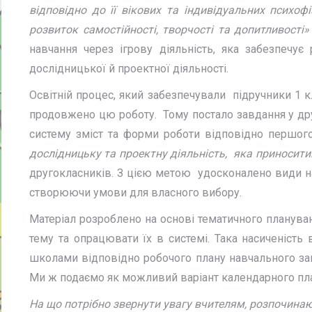
відповідно до її вікових та індивідуальних психоф
розвиток самостійності, творчості та допитливості
навчання через ігрову діяльність, яка забезпечу
дослідницької й проектної діяльності.
Освітній процес, який забезпечували підручники 1 к
продовжено цю роботу. Тому постало завдання у др
систему зміст та форми роботи відповідно першог
дослідницьку та проектну діяльність, яка приносит
другокласників. З цією метою удосконалено види нав
створюючи умови для власного вибору.
Матеріал розроблено на основі тематичного плануван
тему та опрацювати їх в системі. Така насиченість
школами відповідно робочого плану навчального зак
Ми ж подаємо як можливий варіант календарного план
На що потрібно звернути увагу вчителям, розпочинаюч