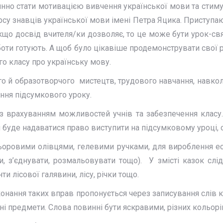
но стати мотивацією вивчення української мови та стимул
рсу знавців української мови імені Петра Яцика. Приступа
що досвід вчителя/ки дозволяє, то це може бути урок-свят
боти готують. А щоб було цікавіше продемонструвати свої р
го класу про українську мову.
ого й образотворчого мистецтв, трудового навчання, навко
ення підсумкового уроку.
 з врахуванням можливостей учнів та забезпечення класу.
и буде надаватися право виступити на підсумковому уроці,
оровими олівцями, гелевими ручками, для вироблення есте
и, з’єднувати, розмальовувати тощо). У змісті казок 
 лісової галявини, лісу, річки тощо.
виконання таких вправ пропонується через записування слі
і предмети. Слова повинні бути яскравими, різних кольорів