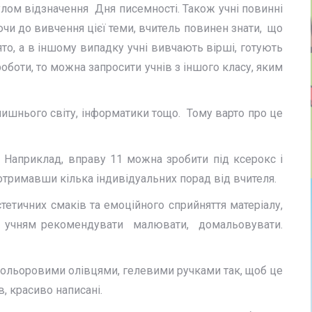
ом відзначення Дня писемності. Також учні повинні
ючи до вивчення цієї теми, вчитель повинен знати, що
о, а в іншому випадку учні вивчають вірші, готують
оботи, то можна запросити учнів з іншого класу, яким
лишнього світу, інформатики тощо. Тому варто про це
 Наприклад, вправу 11 можна зробити під ксерокс і
 отримавши кілька індивідуальних порад від вчителя.
тичних смаків та емоційного сприйняття матеріалу,
слід учням рекомендувати малювати, домальовувати.
в кольоровими олівцями, гелевими ручками так, щоб це
, красиво написані.