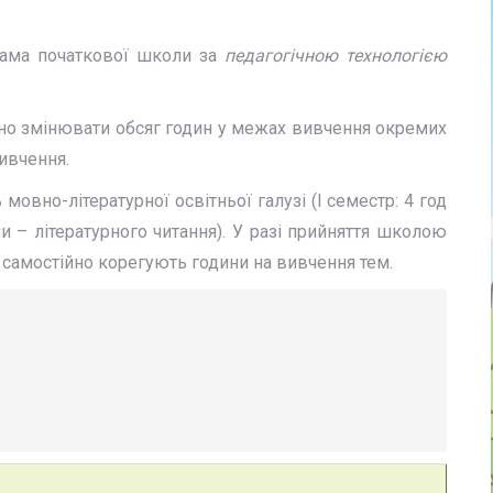
рама початкової школи за
педагогічною технологією
ійно змінювати обсяг годин у межах вивчення окремих
ивчення.
вно-літературної освітньої галузі (І семестр: 4 год
ни – літературного читання). У разі прийняття школою
а самостійно корегують години на вивчення тем.