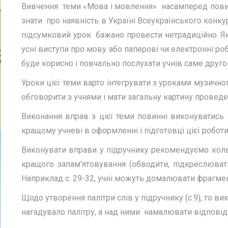
Вивчення теми «Мова і мовлення» насамперед повин
знати про наявність в Україні Всеукраїнського конку
підсумковий урок бажано провести нетрадиційно. Як
усні виступи про мову або паперові чи електронні ро
буде корисно і повчально послухати учнів саме друго
Уроки цієї теми варто інтегрувати з уроками музичн
обговорити з учнями і мати загальну картину провед
Виконання вправ з цієї теми повинні виконуватись
кращому учневі в оформленні і підготовці цієї робот
Виконувати вправи у підручнику рекомендуємо коль
кращого запам’ятовування (обводити, підкреслюват
Наприклад с. 29-32, учні можуть домалювати фрагменти
Щодо утворення палітри слів у підручнику (с.9), то 
нагадувало палітру, а над ними намалювати відповідн