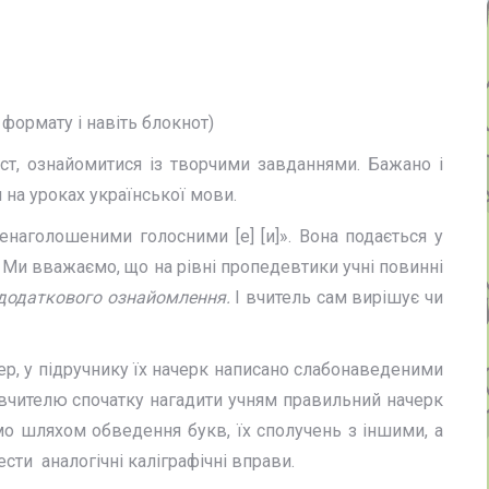
формату і навіть блокнот)
ст, ознайомитися із творчими завданнями. Бажано і
 на уроках української мови.
наголошеними голосними [е] [и]». Вона подається у
 Ми вважаємо, що на рівні пропедевтики учні повинні
додаткового ознайомлення.
І вчитель сам вирішує чи
ер, у підручнику їх начерк написано слабонаведеними
вчителю спочатку нагадити учням правильний начерк
о шляхом обведення букв, їх сполучень з іншими, а
сти аналогічні каліграфічні вправи.