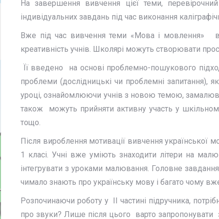
На завершення вивчення цієї теми, перевірочни
індивідуальних завдань під час виконання каліграфіч
Вже під час вивчення теми «Мова і мовлення» вве
креативність учнів. Школярі можуть створювати прост
Її введено на основі проблемно-пошукового підход
проблеми (дослідницькі чи проблемні запитання), 
уроці, ознайомлюючи учнів з новою темою, замалюва
також можуть прийняти активну участь у шкільному
тощо.
Після вироблення мотивації вивчення української 
1 класі. Учні вже уміють знаходити літери на мал
інтегрувати з уроками малювання. Головне завдання
чимало знають про українську мову і багато чому вж
Розпочинаючи роботу у ІІ частині підручника, потрі
про звуки? Лише після цього варто запропонувати 