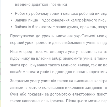
введено додаткові позначки:
Робота у робочому зошиті має вже робочий вигляд:
Зайчик пише – удосконалення каліграфічного пись
Зайчик із блокнотом – запис думок, вражень, почу
Приступаючи до уроків вивчення української мови,
перший урок провести для ознайомлення учнів із під
Насамперед хочемо звернути увагу вчителів на зап
підручнику на власний вибір: знайомити учнів із та
знати про існування такого мовного явища, так як во
ознайомлювати учнів і відповідно вносить корективи
Звертаємо увагу учителів також на виконання калігр
лініями з метою полегшення виконання завдання та
букв або показати за допомогою електронних прист
також написання слів і речень. Після цього можна пе