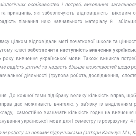
ізіологічних особливостей і потреб, виховання загально
»
та принципів, які забезпечують відповідність віковим о
є радість пізнання нею навчального матеріалу й збільш
ласу цілком відповідали меті початкової школи та цінност
угому класі
забезпечити
наступність
вивчення українськ
о року вивчення української мови. Також виникла потре
име радість дитині та надасть більше можливостей щодо
ро
чальної діяльності (групова робота, дослідження, спостер
ня. До кожної теми підібрану велику кількість вправ, що
 вправ дає можливість вчителю, у зв’язку із виділенням р
ладу, самостійно визначати кількість годин на вивчення 
ування української мови для І семестру із розрахунку 4 
и роботу за новими підручниками (автори Кальчук М.І., Ка