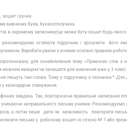
 зошит і ручка.
ма вивчених букв, буквосполучень.
ттів в окремому записнику(це може бути зошит будь-якого 
 рекомендуємо оглянути підручник і зрозуміти його змі
ручником. Виробити разом з учнями основні правила роботи
ропоновану для ознайомлення тему «Правопис слів з не
ким мовним явищем чи залишати для вивчення вже у 3 класі.
ни пишуть такі слова. Тому у підручнику є позначка *
Для 
 у календарне планування.
афічних завдань. Так, повторюючи правильне написання літ
 уникаючи неправильного письма учнями. Рекомендуємо 
роїв, а потім лише дати їм можливість повторити письм
реписати письмо у робочому зошиті із сіткою № 1 або прове