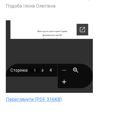
Подоба Ілона Олегівна
Переглянути (PDF, 316KB)