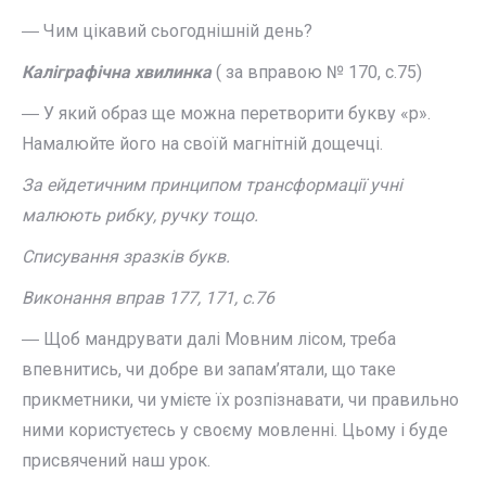
― Чим цікавий сьогоднішній день?
Каліграфічна хвилинка
( за вправою № 170, с.75)
― У який образ ще можна перетворити букву «р».
Намалюйте його на своїй магнітній дощечці.
За ейдетичним принципом трансформації учні
малюють рибку, ручку тощо.
Списування зразків букв.
Виконання вправ 177, 171, с.
76
― Щоб мандрувати далі Мовним лісом, треба
впевнитись, чи добре ви запам’ятали, що таке
прикметники, чи умієте їх розпізнавати, чи правильно
ними користуєтесь у своєму мовленні. Цьому і буде
присвячений наш урок.