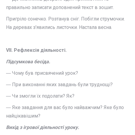
правильно записати доповнений текст в зошит.
Пригріло сонечко. Розтанув сніг. Побігли струмочки.
На деревах з’явились листочки. Настала весна.
VІІ. Рефлексія діяльності.
Підсумкова бесіда.
― Чому був присвячений урок?
― При виконанні яких завдань були труднощі?
― Чи змогли їх подолати? Як?
― Яке завдання для вас було найважчим? Яке було
найцікавішим?
Вихід з ігрової діяльності уроку.