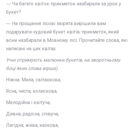
― Чи багато квіток-прикметок назбирали за урок у
букет?
― На прощання лісові звірята вирішили вам
подарувати чудовий букет квітів-прикметок, який
вони назбирали в Мовному лісі. Прочитайте слова, які
написані на цих квітах.
Учні отримують малюнки букетів, на зворотньому
боці яких слова вірша).
Ніжна. Мила, світанкова,
Ясна, чиста, колискова,
Мелодійна і квітуча,
Дивна, радісна, співуча,
Лагідна, жива, казкова,