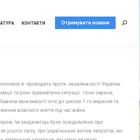
Отримувати новини
РАТУРА
КОНТАКТИ
Пошук:
розпочала й проводить проти незалежності України,
ії та різні травматичні ситуації: гучні сирени,
збавили можливості піти до школи 1-го вересня та
еження власного життя під час війни.
ором. Їм заздалегідь було повідомлено про
 усього світу, про українських воїнів патріотів, які
ь маленьких українців, які горді за свою