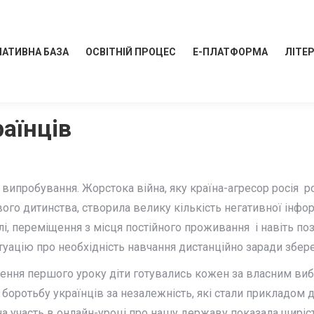
АТИВНА БАЗА
ОСВІТНІЙ ПРОЦЕС
Е-ПЛАТФОРМА
ЛІТЕ
аїнців
 випробування. Жорстока війна, яку країна-агресор росія 
 дитинства, створила велику кількість негативної інформац
і, переміщення з місця постійного проживання і навіть по
итуацію про необхідність навчання дистанційно заради збер
ення першого уроку діти готувались кожен за власним виб
боротьбу українців за незалежність, які стали прикладом для
а участь в онлайн-уроці про нашу державу показала щиріст