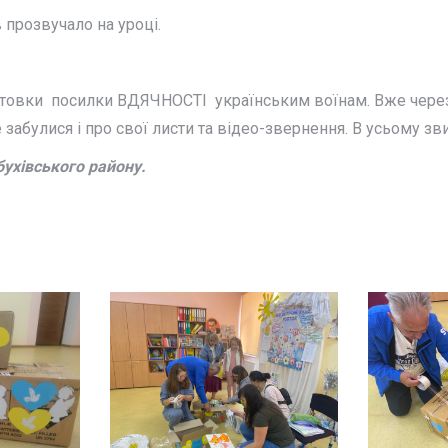
 прозвучало на уроці.
готовки посилки ВДЯЧНОСТІ українським воїнам. Вже через
 забулися і про свої листи та відео-звернення. В усьому з
бухівського району.