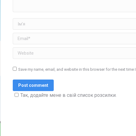
Ім'я
Email *
Website
Save my name, email, and website in this browser for the next time
Post comment
Так, додайте мене в свій список розсилки.
Find us on:
Facebook
Twitter
YouTube
Instagram
Mail