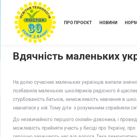
ПРО ПРОЄКТ
НОВИНИ
НОРМ
Вдячність маленьких укр
На долю сучасних маленьких українців випали значні
позбавила маленьких школяриків радісного й щасливого
стурбованість батьків, неможливість навчання в школ
навчатися у ній. Тому діти з розумінням сприйняли с
До незвичайного першого онлайн-дзвоника, і провед
можливість прийняти участь у бесіді про Україну, про 
героїчно захищають нас від ворога. Така демократичн