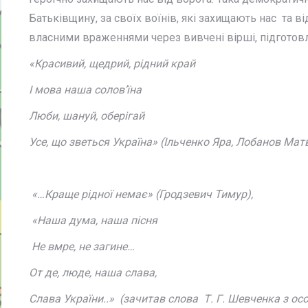
Батьківщину, за своїх воїнів, які захищають нас та
власними враженнями через вивчені вірші, підготовл
«Красивий, щедрий, рідний край
І мова наша солов’їна
Люби, шануй, оберігай
Усе, що зветься Україна» (Ільченко Яра, Лобанов Ма
«…Краще рідної немає» (Гродзевич Тимур),
«Наша дума, наша пісня
Не вмре, не загине…
От де, люде, наша слава,
Слава України..» (зачитав слова Т. Г. Шевченка з о