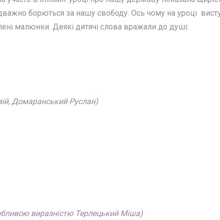
 відважно борються за нашу свободу. Ось чому на уроці вис
ені малюнки. Деякі дитячі слова вражали до душі:
твій, Домаранський Руслан)
собливою виразністю Терлецький Міша)