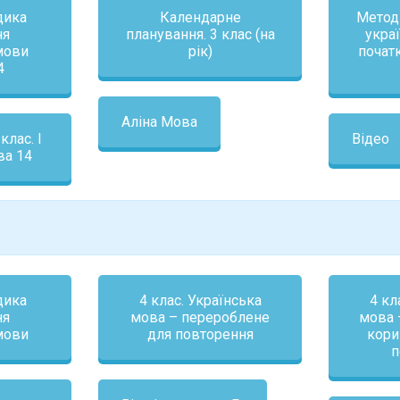
дика
Календарне
Метод
ня
планування. 3 клас (на
укра
мови
рік)
початк
4
Аліна Мова
клас. І
Відео
ва 14
дика
4 клас. Українська
4 кл
ня
мова – перероблене
мова 
мови
для повторення
кори
п