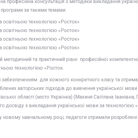
на професійна консультація з методики викладання україн
ї програми за такими темами:
а освітньою технологією «Росток».
а освітньою технологією «Росток».
а освітньою технологією «Росток».
а освітньою технологією «Росток».
й методичний та практичний рівні професійної компетентн
вітньою технологією «Росток.
забезпеченням для кожного конкретного класу та отримал
блених авторських підходів до вивчення української мови б
кої області (місто Українка) (Махиня Світлана Іванівна, Пр
 досвіду з викладання української мови за технологією «
новому навчальному році, педагоги отримали розроблені те