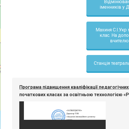
Відмінюва
іменників у Д.
Махиня С.І.Укр
клас. На доп
вчителю
Станція театрал
Програма підвищення кваліфікації педагогічних 
початкових класах за освітньою технологією «