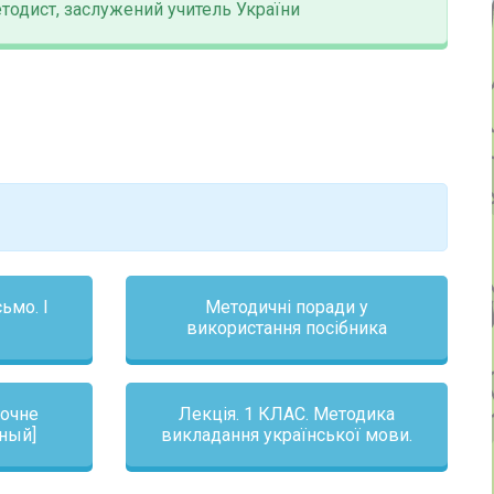
етодист, заслужений учитель України
ьмо. І
Методичні поради у
використання посібника
(очне
Лекція. 1 КЛАС. Методика
нный]
викладання української мови.