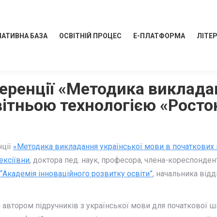
АТИВНА БАЗА
ОСВІТНІЙ ПРОЦЕС
Е-ПЛАТФОРМА
ЛІТЕ
еренції «Методика викладан
ітньою технологією «Росток
нції
«Методика викладання української мови в початкових к
ексіївни
, доктора пед. наук, професора, члена-кореспонден
“Академія інноваційного розвитку освіти”
, начальника відд
втором підручників з української мови для початкової шк