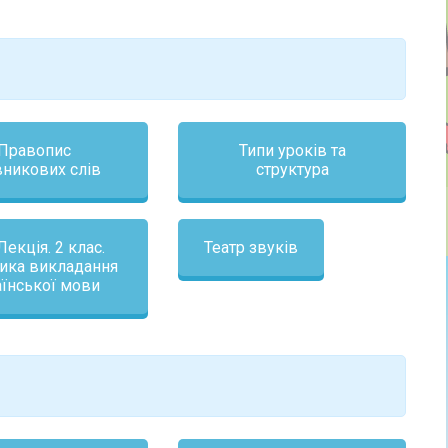
Правопис
Типи уроків та
вникових слів
структура
Лекція. 2 клас.
Театр звуків
ика викладання
аїнської мови