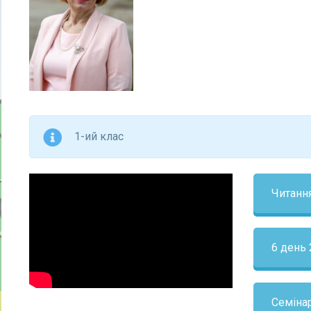
1-ий клас
Читання
6 день 
Семінар