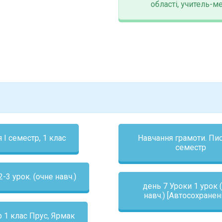
області, учитель-м
 І семестр, 1 клас
Навчання грамоти. Пис
семестр
2-3 урок. (очне навч.)
день 7 Уроки 1 урок 
навч.) [Автосохране
 1 клас Прус, Ярмак