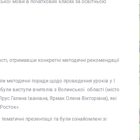
ської мови в початкових класах за освітньою
ості, отримавши конкретні методичні рекомендації
и методичні поради щодо проведення уроків у І
ули виступи вчителів з Волинської області (місто
ус Галина Іванівна, Ярмак Олена Вікторівна), які
Росток».
матичні презентації та були ознайомлені зі