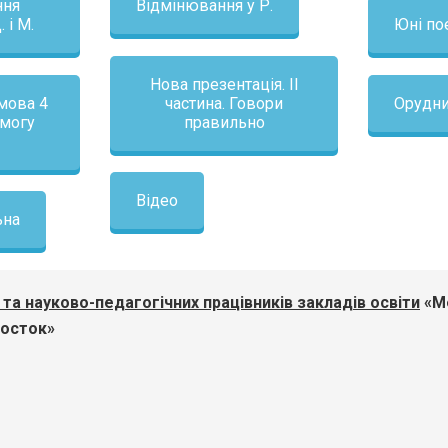
ння
Відмінювання у Р.
 і М.
Юні по
Нова презентація. ІІ
 мова 4
частина. Говори
Орудн
омогу
правильно
Відео
ьна
та науково-педагогічних працівників закладів освіти
«М
Росток»