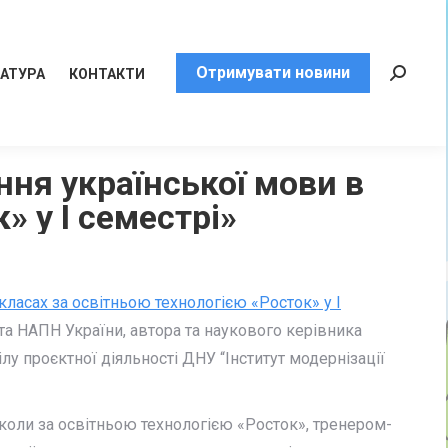
Отримувати новини
РАТУРА
КОНТАКТИ
Пошук:
ня української мови в
» у І семестрі»
ласах за освітньою технологією «Росток» у І
та НАПН України, автора та наукового керівника
ілу проєктної діяльності ДНУ “Інститут модернізації
оли за освітньою технологією «Росток», тренером-