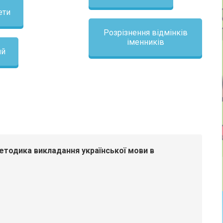
ети
Розрізнення відмінків
іменників
ий
етодика викладання української мови в