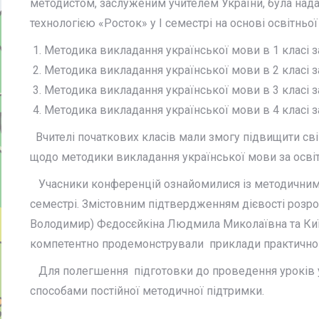
методистом, заслуженим учителем України, була нада
технологією «Росток» у І семестрі на основі освітньо
Методика викладання української мови в 1 класі з
Методика викладання української мови в 2 класі з
Методика викладання української мови в 3 класі з
Методика викладання української мови в 4 класі з
Вчителі початкових класів мали змогу підвищити сві
щодо методики викладання української мови за ос
Учасники конференцій ознайомилися із методичним 
семестрі. Змістовним підтвердженням дієвості розро
Володимир) Фєдосєйкіна Людмила Миколаївна та Київсь
компетентно продемонстрували приклади практичного
Для полегшення підготовки до проведення уроків у 
способами постійної методичної підтримки.