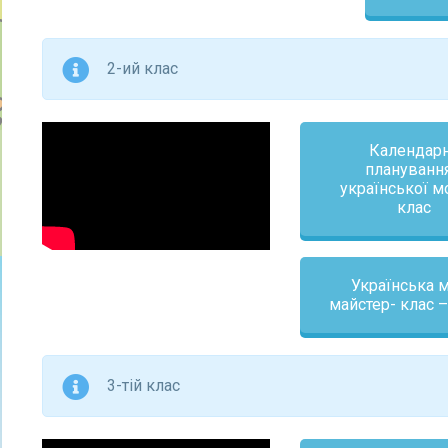
2-ий клас
Календар
планування
української м
клас
Українська 
майстер- клас –
3-тій клас