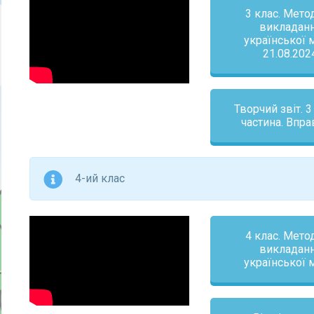
3 клас. Мето
викладан
української 
21.08.202
Творчий звіт. 3 
частина. Впра
4-ий клас
4 клас. Мето
викладан
української 