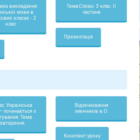
ика викладання
Тема.Слово. 3 клас. ІІ
їнської мови в
частина
ових класах - 2
клас
Презентація
ас. Українська
Відмінювання
– починається з
іменників в О.
гування. Тема.
овторення
Конспект уроку