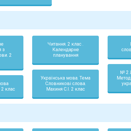
не
Читання. 2 клас .
 з
Календарне
сло
ови. 2
планування
№ 2 
Українська мова. Тема
Метод
мова
Словникові слова.
укр
 2 клас
Махиня С.І. 2 клас