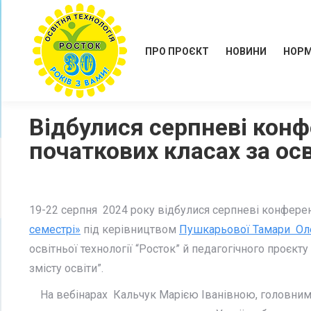
ПРО ПРОЄКТ
НОВИНИ
НОРМ
Відбулися серпневі конф
початкових класах за осв
19-22 серпня 2024 року відбулися серпневі конфере
семестрі»
під керівництвом
Пушкарьової Тамари Ол
освітньої технології “Росток” й педагогічного проєкту
змісту освіти”.
На вебінарах Кальчук Марією Іванівною, головним а