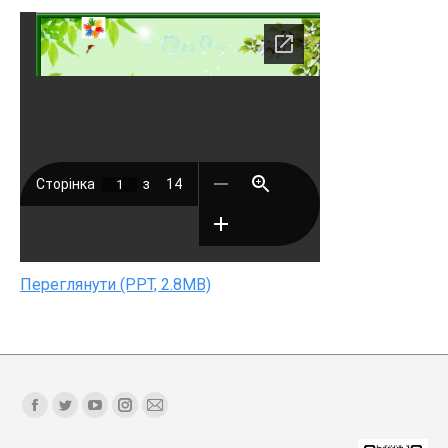
Переглянути (PPT, 2.8MB)
Find us on:
Facebook
Twitter
YouTube
Instagram
Mail