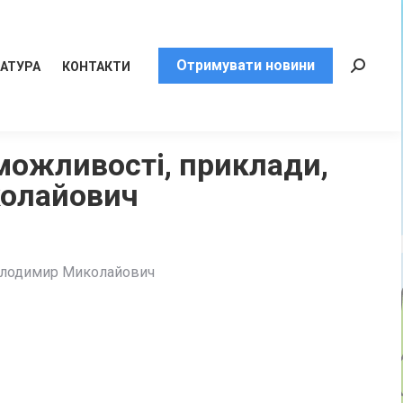
Отримувати новини
РАТУРА
КОНТАКТИ
Пошук:
 можливості, приклади,
колайович
 Володимир Миколайович