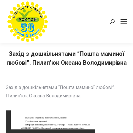
Пошук:
Захід з дошкільнятами “Пошта маминої
любові”. Пилип’юк Оксана Володимирівна
Захід з дошкільнятами “Пошта маминої любові”.
Пилип’юк Оксана Володимирівна