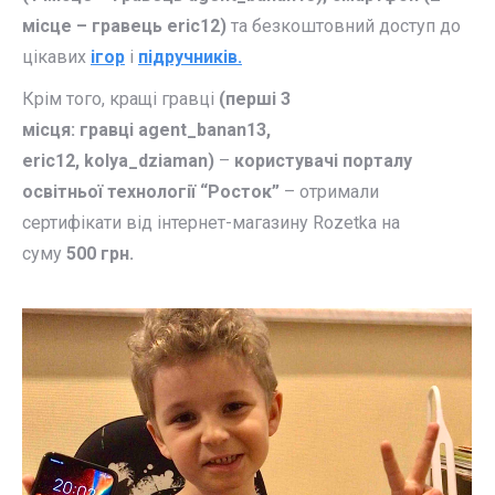
місце –
гравець eric12
)
та безкоштовний доступ до
цікавих
ігор
і
підручників.
Крім того, кращі гравці
(перші 3
місця:
гравці agent_banan13,
eric12,
kolya_dziaman
)
–
користувачі порталу
освітньої технології “Росток”
– отримали
сертифікати від інтернет-магазину Rozetka на
суму
500 грн.