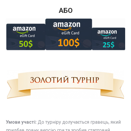
АБО
Умови участі:
До турніру долучається гравець, який
придбав повну версію гри та зробив стартовий