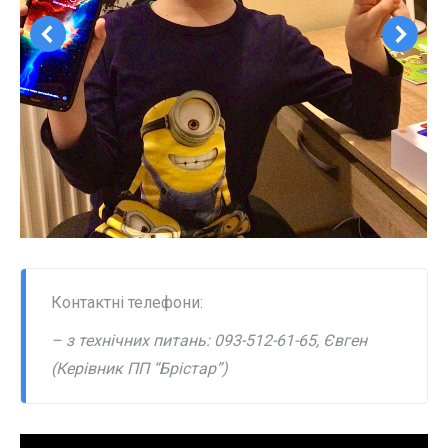
Контактні телефони:
– з технічних питань: 093-512-61-65, Євген
(Керівник ПП “Брістар”)