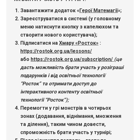
Завантажити додаток «
Герої Матемагії
»;
Зареєструватися в системі (у головному
меню натиснути кнопку з капелюхом та
створити нового користувача);
Підписатися на
Хмару «Росток»
:
https://rostok.org.ua/lessons/
або
https://rostok.org.ua/subscription/
(це
дасть можливість брати участь у розіграші
подарунків і від освітньої технології
“Росток” та отримати доступ до
інтерактивного контенту освітньої
технології “Росток”);
Перемогти у грі монстрів в чотирьох
зонах (додавання, віднімання, множення
та ділення), таким чином довести,
спроможність брати участь у турнірі;