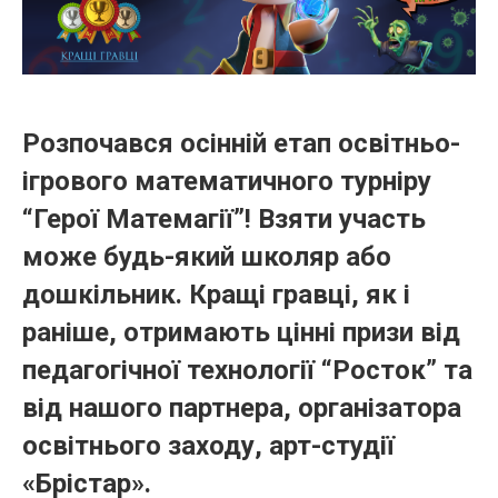
Розпочався осінній етап освітньо-
ігрового математичного турніру
“Герої Матемагії”! Взяти участь
може будь-який школяр або
дошкільник. Кращі гравці, як і
раніше, отримають цінні призи від
педагогічної технології “Росток” та
від нашого партнера, організатора
освітнього заходу, арт-студії
«
Брістар
».