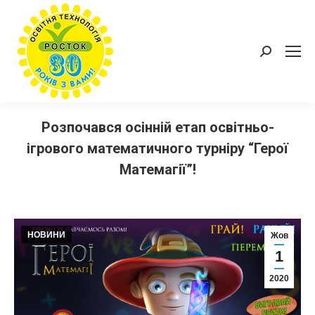
Пошук:
Розпочався осінній етап освітньо-
ігрового математичного турніру “Герої
Матемагії”!
НОВИНИ
Жов
1
2020