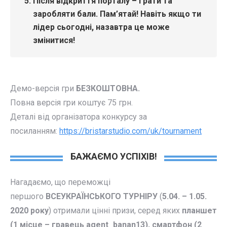
Після відкриття порталу – грати та
заробляти бали.
Пам’ятай! Навіть якщо ти
лідер сьогодні, назавтра це може
змінитися!
Демо-версія гри
БЕЗКОШТОВНА.
Повна версія гри коштує 75 грн.
Деталі від організатора конкурсу за
посиланням:
https://bristarstudio.com/uk/tournament
БАЖАЄМО УСПІХІВ!
Нагадаємо, що переможці
першого
ВСЕУКРАЇНСЬКОГО ТУРНІРУ
(
5.04. – 1.05.
2020 року
) отримали цінні призи, серед яких
планшет
(1 місце –
гравець agent_banan13
), смартфон (2