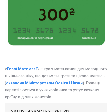
«
Герої Матемагії
»
– гра з математики для молодшого
шкільного віку, що дозволяє грати та цікаво вчитись
(
схвалена Міністерством Освіти і Науки
)
. Гравець
перевтілюється в учня чарівника та рятує казкову
країну від злих монстрів.
ЯК ВЗЯТИ УЧАСТЬ У ТУРНІРІ?