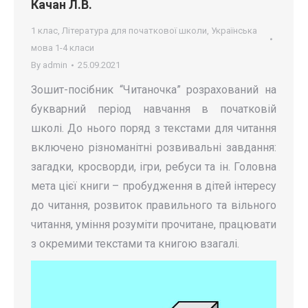
Качан Л.В.
1 клас
,
Література для початкової школи
,
Українська
мова 1-4 класи
By
admin
25.09.2021
Зошит-посібник “Читаночка” розрахований на
букварний період навчання в початковій
школі. До нього поряд з текстами для читання
включено різноманітні розвивальні завдання:
загадки, кросворди, ігри, ребуси та ін. Головна
мета цієї книги – пробудження в дітей інтересу
до читання, розвиток правильного та вільного
читання, уміння розуміти прочитане, працювати
з окремими текстами та книгою взагалі.