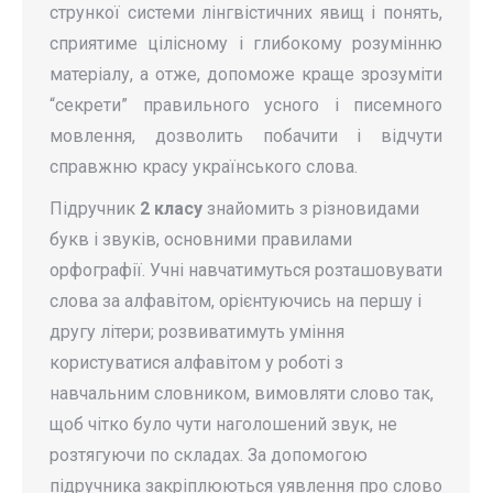
стрункої системи лінгвіс­тичних явищ і понять,
сприятиме цілісному і глибокому розумінню
матеріалу, а отже, допоможе краще зрозуміти
“секрети” правильного усного і писемного
мовлення, дозволить побачити і відчути
справжню красу українського слова.
Підручник
2 класу
знайомить з різновидами
букв і звуків, основними правилами
орфографії. Учні навчатимуться розташовувати
слова за алфавітом, орієнтуючись на першу і
другу літери; розвиватимуть уміння
користуватися алфавітом у роботі з
навчальним словником, вимовляти слово так,
щоб чітко було чути наголошений звук, не
розтягуючи по складах. За допомогою
підручника закріплюються уявлення про слово