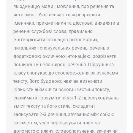
як одиницю мови і мовлення, про речення та
його зміст. Учні навчаються розрізняти
іменники, прикметники та дієслова, виявляти в
реченні службові слова; правильно
відтворювати інтонацію розповідних,
питальних і спонукальних речень, речень з
додатковою окличною інтонацією; розрізняти
поширені й непоширені речення. Підручник 2
класу спонукає до спостереження за ознаками
тексту, його будовою; навчає визначати
кількість абзаців та основні частини тексту,
сприймати і розуміти після 1-2 прослуховувань
зміст тексту та його стиль, складати і
записувати 2-3 речення, зв’язаних між собою
за змістом, усно переказувати текст за
допомогою плану, словосполучення, зачину чи