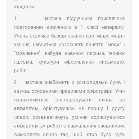
кінцівки.
1 частина підручника присвячена
повторенню вивченого в 1 класі матеріалу.
Учень отримає базові знання про мову, мовні
уміння, навчиться розрізняти поняття “мова” і
“мовлення”, набуде навичок письма, техніки
гшсьма, культури оформлення письмових
робіт.
2 частина знайомить з різновидами букв і
звуків, основними правилами орфографії. Учні
навчатимуться розташовувати слова за
алфавітом, орієнтуючись на першу і другу
літери; розвиватимуть уміння користува­тися
алфавітом у» роботі з навчальним словником,
вимовляти слово так, щоб чітко було чути