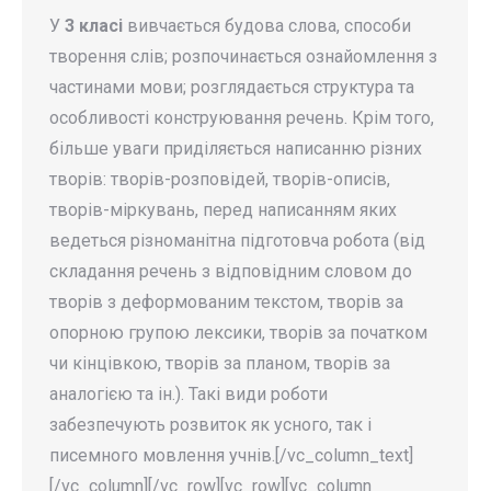
У
3 класі
вивчається будова слова, способи
творення слів; розпочинається ознайомлення з
частинами мови; розглядається структура та
особливості конструювання речень. Крім того,
більше уваги приділяється написанню різних
творів: творів-розповідей, творів-описів,
творів-міркувань, перед написанням яких
ведеться різноманітна підготовча робота (від
складання речень з відповідним словом до
творів з деформованим текстом, творів за
опорною групою лексики, творів за початком
чи кінцівкою, творів за планом, творів за
аналогією та ін.). Такі види роботи
забезпечують розвиток як усного, так і
писемного мовлення учнів.[/vc_column_text]
[/vc_column][/vc_row][vc_row][vc_column