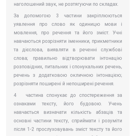
наголошений звук, не розтягуючи по складах.
За допомогою 3 частини закріплюються
уявлення про слово як одиницю мови і
мовлення, про речення та його зміст. Учні
навчаються розрізняти іменники, прикметники
та дієслова, виявляти в реченні службові
слова; правильно відтворювати інтонацію
розповідних, питальних і спонукальних речень,
речень з додатковою окличною інтонацією;
розрізняти поширені й непоширені речення.
4 частина спонукає до спостереження за
ознаками тексту, його будовою. Учень
навчається визначати кількість абзаців та
основні частини тексту, сприймати і розуміти
після 1-2 прослуховувань зміст тексту та його