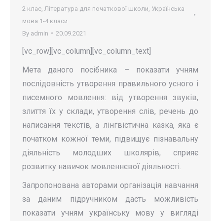
2 клас
,
Література для початкової школи
,
Українська
мова 1-4 класи
By
admin
20.09.2021
[vc_row][vc_column][vc_column_text]
Мета даного посібника – показати учням
послідов­ність утворення правильного усного і
писемного мовлення: від утворення звуків,
злиття їх у склади, утворення слів, речень до
написання текстів, а лінгвістична казка, яка є
початком кожної теми, підвищує пізнавальну
діяльність молодших школярів, сприяє
розвитку навичок мовленнєвої діяльності.
Запропонована авторами організація навчання
за даним підручником дасть можливість
показати учням українську мову у вигляді