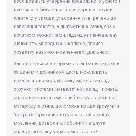
послідовність утворення правильного усного і
писемного мовлення: від утворення звуків,
злиття їх у склади, утворення слів, речень до
написання текстів, а лінгвістична казка, яка є
початком кожної теми, підвищує пізнавальну
діяльність молодших школярів, сприяє
розвитку навичок мовленнєвої діяльності.
Запропонована авторами організація навчання
за даним підручником дасть можливість
показати учням українську мову у вигляді
стрункої системи лінгвістичних явищ і понять,
сприятиме цілісному і глибокому розумінню
матеріалу, а отже, допоможе краще зрозуміти
“секрети” правильного усного і писемного
мовлення, дозволить побачити і відчути
справжню красу українського слова.