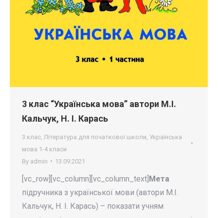
3 клас “Українська мова” автори М.І.
Кальчук, Н. І. Карась
3 клас
,
Література для початкової школи
,
Українська
мова 1-4 класи
By
admin
13.09.2021
[vc_row][vc_column][vc_column_text]
Мета
підручника з української мови (автори М.І.
Кальчук, Н. І. Карась) – показати учням