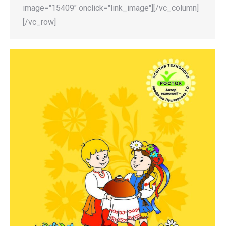
image="15409" onclick="link_image"][/vc_column]
[/vc_row]