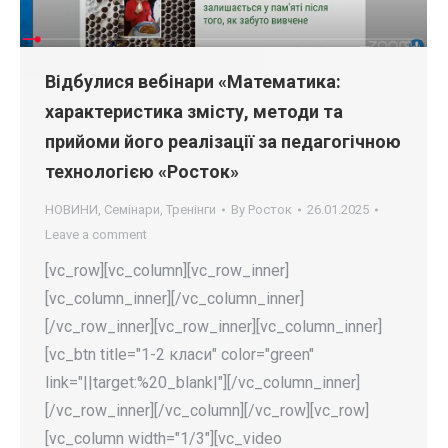
Відбулися вебінари «Математика:
характеристика змісту, методи та
прийоми його реалізації за педагогічною
технологією «Росток»
НОВИНИ
,
Семінари
,
Тренінги
By
Росток
26.01.2025
Leave a comment
[vc_row][vc_column][vc_row_inner]
[vc_column_inner][/vc_column_inner]
[/vc_row_inner][vc_row_inner][vc_column_inner]
[vc_btn title="1-2 класи" color="green"
link="||target:%20_blank|"][/vc_column_inner]
[/vc_row_inner][/vc_column][/vc_row][vc_row]
[vc_column width="1/3"][vc_video