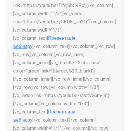
link="https://youtu.be/TifcjSbC9Po"][/vc_column]
[vc_column width="1/3"][vc_video
link="https://youtu.be/yGBDEl_ah2Q"][/vc_column]
[vc_column width="1/3"]
[vc_column_text]
Презентація
вебінару
[/vc_column_text][/vc_column][/vc_row]
[vc_row][vc_column][vc_row_inner]
[vc_column_inner][vc_btn title="3-4 класи"
color="green" link="||target:%20_blank|"]
[/vc_column_inner][/vc_row_inner][/vc_column]
[/vc_row][vc_row][vc_column width="1/3"]
[vc_video link="https://youtu.be/s9qtVGum-j8"]
[/vc_column][vc_column width="1/3"]
[vc_column_text]
Презентація
вебінару
[/vc_column_text][/vc_column]
[vc_column width="1/3"][/vc_column][/vc_row]