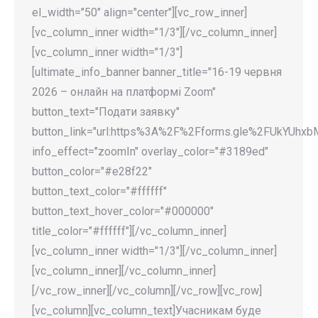
el_width="50" align="center"][vc_row_inner]
[vc_column_inner width="1/3"][/vc_column_inner]
[vc_column_inner width="1/3"]
[ultimate_info_banner banner_title="16-19 червня
2026 – онлайн на платформі Zoom"
button_text="Подати заявку"
button_link="url:https%3A%2F%2Fforms.gle%2FUkYUhxbM
info_effect="zoomIn" overlay_color="#3189ed"
button_color="#e28f22"
button_text_color="#ffffff"
button_text_hover_color="#000000"
title_color="#ffffff"][/vc_column_inner]
[vc_column_inner width="1/3"][/vc_column_inner]
[vc_column_inner][/vc_column_inner]
[/vc_row_inner][/vc_column][/vc_row][vc_row]
[vc_column][vc_column_text]Учасникам буде