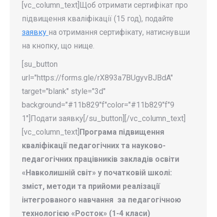
[vc_column_text]Щоб отримати сертифікат про
підвищення кваліфікації (15 год), подайте
заявку
на отримання сертифікату, натиснувши
на кнопку, що нище.
[su_button
url="https://forms.gle/rX893a7BUgyvBJBdA"
target="blank" style="3d"
background="#11b829"f"color="#11b829"f"9
1"]Подати заявку[/su_button]
[/vc_column_text]
[vc_column_text]
Програма підвищення
кваліфікації педагогічних та науково-
педагогічних працівників закладів освіти
«Навколишній світ» у початковій школі:
зміст, методи та прийоми реалізації
інтегрованого навчання за педагогічною
технологією «Росток» (1-4 класи)