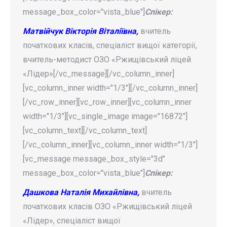
message_box_color="vista_blue"]
Спікер:
Матвійчук Вікторія Віталіївна,
вчитель
початкових класів, спеціаліст вищої категорії,
вчитель-методист ОЗО «Ржищівський ліцей
«Лідер»[/vc_message][/vc_column_inner]
[vc_column_inner width="1/3"][/vc_column_inner]
[/vc_row_inner][vc_row_inner][vc_column_inner
width="1/3"][vc_single_image image="16872"]
[vc_column_text][/vc_column_text]
[/vc_column_inner][vc_column_inner width="1/3"]
[vc_message message_box_style="3d"
message_box_color="vista_blue"]
Спікер:
Дашкова Наталія Михайлівна,
вчитель
початкових класів ОЗО «Ржищівський ліцей
«Лідер», спеціаліст вищої