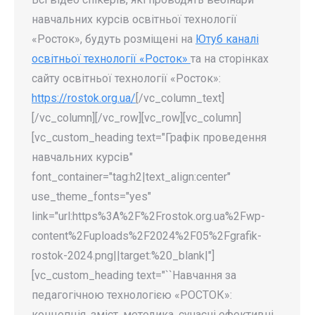
навчальних курсів освітньої технології
«Росток», будуть розміщені на
Ютуб каналі
освітньої технології «Росток»
та на сторінках
сайту освітньої технології «Росток»:
https://rostok.org.ua/
[/vc_column_text]
[/vc_column][/vc_row][vc_row][vc_column]
[vc_custom_heading text="Графік проведення
навчальних курсів"
font_container="tag:h2|text_align:center"
use_theme_fonts="yes"
link="url:https%3A%2F%2Frostok.org.ua%2Fwp-
content%2Fuploads%2F2024%2F05%2Fgrafik-
rostok-2024.png||target:%20_blank|"]
[vc_custom_heading text="``Навчання за
педагогічною технологією «РОСТОК»:
концепція, зміст, методика, сучасні ефективні