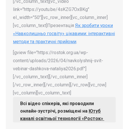
[/vc_column_text][vc_video
link="https://youtu.be/4sKZG7OxBKg"
el_width="50"][vc_row_inner][vc_column_inner]
[vc_column_text]Презентація
Як зробити уроки
«Навколишньо госвіту» цікавими: інтерактивні
методи та практичні прийоми
.
[gview file="https://rostok.org.ua/wp-
content/uploads/2026/04/navkolyshnij-svit-
vebinar-dashkova-nataliya2026.pdf"]
[/vc_column_text][/vc_column_inner]
[/vc_row_inner][/vc_column][/vc_row][vc_row]
[vc_column][vc_column_text]
Всі відео спікерів, які проводили
онлайн-зустрічі, розміщені на
Ютуб
каналі освітньої технології «Росток»