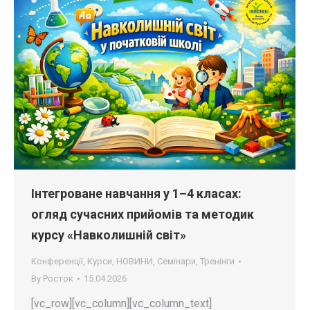
Інтегроване навчання у 1–4 класах:
огляд сучасних прийомів та методик
курсу «Навколишній світ»
Конференції
,
Курси
,
НОВИНИ
,
Семінари
,
Тренінги
By
Росток
15.04.2026
[vc_row][vc_column][vc_column_text]