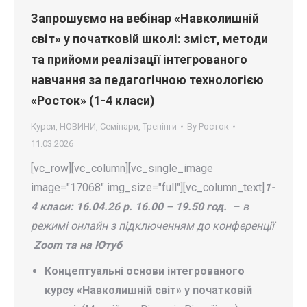
Запрошуємо на вебінар «Навколишній
світ» у початковій школі: зміст, методи
та прийоми реалізації інтегрованого
навчання за педагогічною технологією
«Росток» (1-4 класи)
Курси
,
НОВИНИ
,
Семінари
,
Тренінги
By
Росток
11.03.2026
[vc_row][vc_column][vc_single_image
image="17068" img_size="full"][vc_column_text]
1-
4 класи: 16.04.26 р.
16.00 – 19.50 год.
– в
режимі онлайн з підключенням до конференції
Zoom та на Ютуб
Концептуальні основи інтегрованого
курсу «Навколишній світ» у початковій