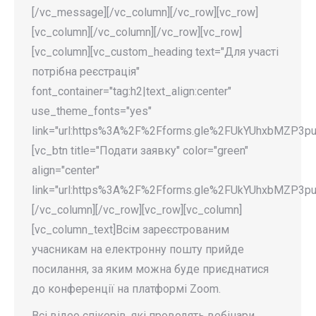
[/vc_message][/vc_column][/vc_row][vc_row]
[vc_column][/vc_column][/vc_row][vc_row]
[vc_column][vc_custom_heading text="Для участі
потрібна реєстрація"
font_container="tag:h2|text_align:center"
use_theme_fonts="yes"
link="url:https%3A%2F%2Fforms.gle%2FUkYUhxbMZP3pugQ
[vc_btn title="Подати заявку" color="green"
align="center"
link="url:https%3A%2F%2Fforms.gle%2FUkYUhxbMZP3pugQ
[/vc_column][/vc_row][vc_row][vc_column]
[vc_column_text]Всім зареєстрованим
учасникам на електронну пошту прийде
посилання, за яким можна буде приєднатися
до конференції
на платформі Zoom.
Всі відео спікерів, які проводять вебінари