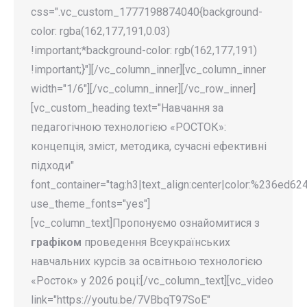
css=".vc_custom_1777198874040{background-
color: rgba(162,177,191,0.03)
!important;*background-color: rgb(162,177,191)
!important;}"][/vc_column_inner][vc_column_inner
width="1/6"][/vc_column_inner][/vc_row_inner]
[vc_custom_heading text="Навчання за
педагогічною технологією «РОСТОК»:
концепція, зміст, методика, сучасні ефективні
підходи"
font_container="tag:h3|text_align:center|color:%236ed624
use_theme_fonts="yes"]
[vc_column_text]Пропонуємо ознайомитися з
графіком
проведення Всеукраїнських
навчальних курсів за освітньою технологією
«Росток» у 2026 році:[/vc_column_text][vc_video
link="https://youtu.be/7VBbqT97SoE"