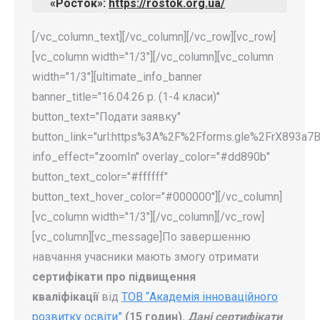
«Росток»:
https://rostok.org.ua/
[/vc_column_text][/vc_column][/vc_row][vc_row]
[vc_column width="1/3"][/vc_column][vc_column
width="1/3"][ultimate_info_banner
banner_title="16.04.26 р. (1-4 класи)"
button_text="Подати заявку"
button_link="url:https%3A%2F%2Fforms.gle%2FrX893a7B
info_effect="zoomIn" overlay_color="#dd890b"
button_text_color="#ffffff"
button_text_hover_color="#000000"][/vc_column]
[vc_column width="1/3"][/vc_column][/vc_row]
[vc_column][vc_message]По завершенню
навчання учасники мають змогу отримати
сертифікати про підвищення
кваліфікації
від
ТОВ “Академія інноваційного
розвитку освіти”
(15 годин).
Дані сертифікати