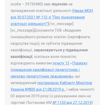
особи – 39736985) має
ліцензію
на
провадження освітньої діяльності (
Наказ МОН
від 30.07.2021 № 112-л “Про ліцензування
освітньої діяльності”
)[/vc_message]
[vc_message]Документи ТОВ «Академія
Інноваційного розвитку освіти» (сертифікати,
свідоцтва тощо), як суб’єкта підвищення
кваліфікації,
зараховуються у підвищення
кваліфікації
, оскільки вони повністю
відповідають вимогам
пункту 13
«
Порядку
підвищення кваліфікації педагогічних і
науково-педагогічних працівників»
, що
затверджений
постановою Кабінету Міністрів
України №800 від 21.08.2019 р.
, і набув чинності
03 вересня 2019 року (
з урахуванням змін на
підставі
Постанови КМ
№ 1133 від 27.12.2019
)
.