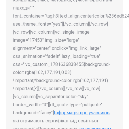
підходи``"
font_container="tag:h3|text_align:center|color:%236ed624
use_theme_fonts="yes"][/vc_column][/vc_row]
[vc_row][vc_column][vc_single_image
image="17453" img_size="large"
alignment="center" onclick="img_link_large"
css_animation="fadeIn" lazy_loading="true"
css=".vc_custom_1781636838455{background-
color: rgba(162,177,191,0.03)
!important;*background-color: rgb(162,177,191)
!important;}"][/vc_column][/vc_row][vc_row]
[vc_column][vc_separator color="sky"
border_width="3"][dt_quote type="pullquote"
background="fancy"]
Інформація про учасників
,
які отримають сертифікат від освітньої
технології «Росток», доступна
за посиланням.