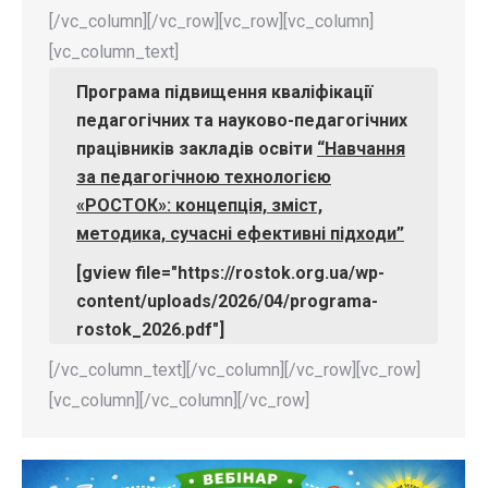
[/vc_column][/vc_row][vc_row][vc_column]
[vc_column_text]
Програма підвищення кваліфікації
педагогічних та науково-педагогічних
працівників закладів освіти
“Навчання
за педагогічною технологією
«РОСТОК»: концепція, зміст,
методика, сучасні ефективні підходи”
[gview file="https://rostok.org.ua/wp-
content/uploads/2026/04/programa-
rostok_2026.pdf"]
[/vc_column_text][/vc_column][/vc_row][vc_row]
[vc_column][/vc_column][/vc_row]