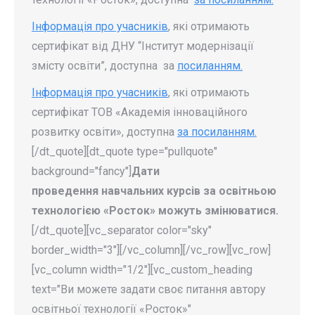
Інформація про учасників
, які отримають
сертифікат від ДНУ “Інститут модернізації
змісту освіти”, доступна за
посиланням.
Інформація про учасників
, які отримають
сертифікат ТОВ «Академія інноваційного
розвитку освіти», доступна
за посиланням.
[/dt_quote][dt_quote type="pullquote"
background="fancy"]
Дати
проведення
навчальних курсів за освітньою
технологією «Росток» можуть змінюватися.
[/dt_quote][vc_separator color="sky"
border_width="3"][/vc_column][/vc_row][vc_row]
[vc_column width="1/2"][vc_custom_heading
text="Ви можете задати своє питання автору
освітньої технології «Росток»"