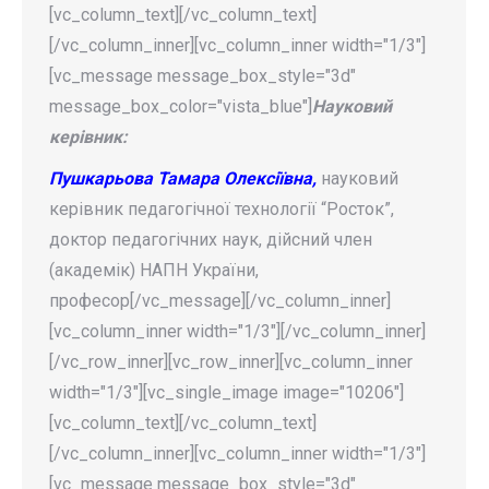
[vc_column_text][/vc_column_text]
[/vc_column_inner][vc_column_inner width="1/3"]
[vc_message message_box_style="3d"
message_box_color="vista_blue"]
Науковий
керівник:
Пушкарьова Тамара Олексіївна,
науковий
керівник педагогічної технології “Росток”,
доктор педагогічних наук, дійсний член
(академік) НАПН України,
професор[/vc_message][/vc_column_inner]
[vc_column_inner width="1/3"][/vc_column_inner]
[/vc_row_inner][vc_row_inner][vc_column_inner
width="1/3"][vc_single_image image="10206"]
[vc_column_text][/vc_column_text]
[/vc_column_inner][vc_column_inner width="1/3"]
[vc_message message_box_style="3d"