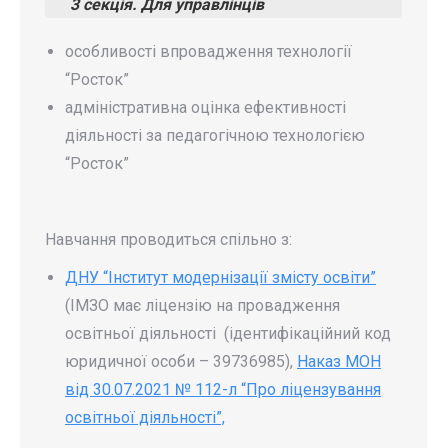
3
секція. Для у
правлінців
особливості впровадження технології
“Росток”
адміністративна оцінка ефективності
діяльності за педагогічною технологією
“Росток”
Навчання проводиться спільно з:
ДНУ “Інститут модернізації змісту освіти”
(ІМЗО має ліцензію на провадження
освітньої діяльності (ідентифікаційний код
юридичної особи – 39736985),
Наказ МОН
від 30.07.2021 № 112-л “Про ліцензування
освітньої діяльності”,