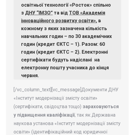
освітньої технології «Росток» спільно
з
ДНУ “ІМЗО”
та від
ТОВ «Академія
інноваційного розвитку освіти»
, в
кожному з яких зазначена кількість
навчальних годин –
по 30 академічних
годин (кредит ЄКТС – 1). Разом: 60
годин (кредит ЄКТС – 2).
Електронні
сертифікати будуть надіслані на
електронну пошту учасника
до
кінця
червня.
[/vc_column_text][vc_message]Документи ДНУ
«Інститут модернізації змісту освіти»
(сертифікати, свідоцтва тощо)
зараховуються
у підвищення кваліфікації
, так як Державна
наукова установа «Інститут модернізації змісту
освіти» (ідентифікаційний код юридичної