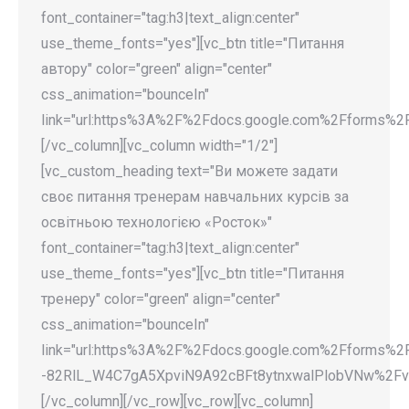
font_container="tag:h3|text_align:center"
use_theme_fonts="yes"][vc_btn title="Питання
автору" color="green" align="center"
css_animation="bounceIn"
link="url:https%3A%2F%2Fdocs.google.com%2Fform
[/vc_column][vc_column width="1/2"]
[vc_custom_heading text="Ви можете задати
своє питання тренерам навчальних курсів за
освітньою технологією «Росток»"
font_container="tag:h3|text_align:center"
use_theme_fonts="yes"][vc_btn title="Питання
тренеру" color="green" align="center"
css_animation="bounceIn"
link="url:https%3A%2F%2Fdocs.google.com%2Fforms
-82RlL_W4C7gA5XpviN9A92cBFt8ytnxwalPlobVNw%2Fvie
[/vc_column][/vc_row][vc_row][vc_column]