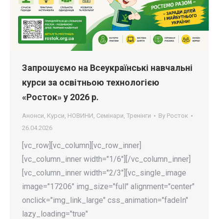
Запрошуємо на Всеукраїнські навчальні
курси за освітньою технологією
«Росток» у 2026 р.
Анонси
,
Курси
,
НОВИНИ
,
Семінари
,
Тренінги
By
Росток
26.04.2026
[vc_row][vc_column][vc_row_inner]
[vc_column_inner width="1/6"][/vc_column_inner]
[vc_column_inner width="2/3"][vc_single_image
image="17206" img_size="full" alignment="center"
onclick="img_link_large" css_animation="fadeIn"
lazy_loading="true"