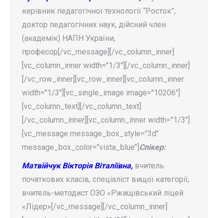
керівник педагогічної технології “Росток”,
доктор педагогічних наук, дійсний член
(академік) НАПН України,
професор[/vc_message][/vc_column_inner]
[vc_column_inner width="1/3"][/vc_column_inner]
[/vc_row_inner][vc_row_inner][vc_column_inner
width="1/3"][vc_single_image image="10206"]
[vc_column_text][/vc_column_text]
[/vc_column_inner][vc_column_inner width="1/3"]
[vc_message message_box_style="3d"
message_box_color="vista_blue"]
Спікер:
Матвійчук Вікторія Віталіївна,
вчитель
початкових класів, спеціаліст вищої категорії,
вчитель-методист ОЗО «Ржищівський ліцей
«Лідер»[/vc_message][/vc_column_inner]