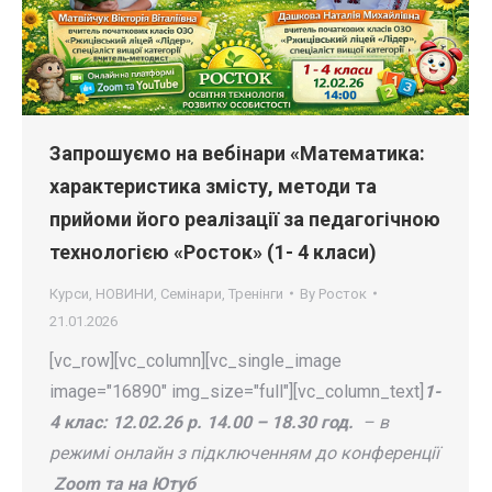
Запрошуємо на вебінари «Математика:
характеристика змісту, методи та
прийоми його реалізації за педагогічною
технологією «Росток» (1- 4 класи)
Курси
,
НОВИНИ
,
Семінари
,
Тренінги
By
Росток
21.01.2026
[vc_row][vc_column][vc_single_image
image="16890" img_size="full"][vc_column_text]
1-
4 клас: 12.02.26 р.
14.00 – 18.30 год.
– в
режимі онлайн з підключенням до конференції
Zoom та на Ютуб