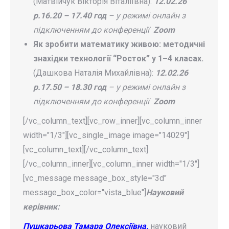
(Матвійчук Вікторія Віталіївна):
12.02.26
р.16.20 – 17.40 год
– у режимі онлайн з
підключенням до конференції
Zoom
Як зробити математику живою: методичні
знахідки технології “Росток” у 1–4 класах.
(Дашкова Наталія Михайлівна):
12.02.26
р.17.50 – 18.30 год
– у режимі онлайн з
підключенням до конференції
Zoom
[/vc_column_text][vc_row_inner][vc_column_inner
width="1/3"][vc_single_image image="14029"]
[vc_column_text][/vc_column_text]
[/vc_column_inner][vc_column_inner width="1/3"]
[vc_message message_box_style="3d"
message_box_color="vista_blue"]
Науковий
керівник:
Пушкарьова Тамара Олексіївна,
науковий