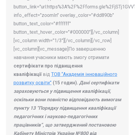
button_link="url:https%3A%2F%2Fforms.gle%2FjSTj1GVVT
info_effect="zoomIn" overlay_color="#dd890b"
button_text_color="#ffffff"
button_text_hover_color="#000000"][/vc_column]
[vc_column width="1/3"][/vc_column][/vc_row]
[vc_column][vc_message]По завершенню
навчання учасники мають змогу отримати
сертифікати про підвищення
кваліфікації
від
ТОВ “Академія інноваційного
розвитку освіти”
(15 годин).
Дані сертифікати
зараховуються у підвищення кваліфікації,
оскільки вони повністю відповідають вимогам
пункту 13 “Порядку підвищення кваліфікації
педагогічних і науково-педагогічних
працівників”, що затверджений постановою
Кабінету Міністрів України №800 від