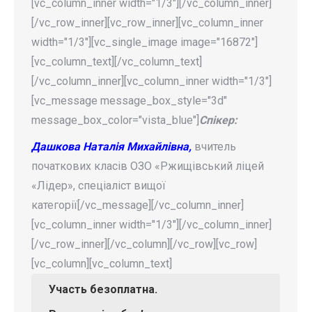
[vc_column_inner width="1/3"][/vc_column_inner]
[/vc_row_inner][vc_row_inner][vc_column_inner
width="1/3"][vc_single_image image="16872"]
[vc_column_text][/vc_column_text]
[/vc_column_inner][vc_column_inner width="1/3"]
[vc_message message_box_style="3d"
message_box_color="vista_blue"]
Спікер:
Дашкова Наталія Михайлівна,
вчитель
початкових класів ОЗО «Ржищівський ліцей
«Лідер», спеціаліст вищої
категорії[/vc_message][/vc_column_inner]
[vc_column_inner width="1/3"][/vc_column_inner]
[/vc_row_inner][/vc_column][/vc_row][vc_row]
[vc_column][vc_column_text]
Участь
безоплатна.