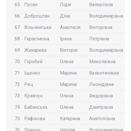
65
Пусан
Лідія
Валеріївна
66
Доброштан
Діна
Володимирівна
67
Вільчинська
Анастасія
Вікторівна
68
Герасімова
Ірина
Петрівна
69
Жихарева
Вікторія
Володимирівна
70
Горобей
Олена
Миколаївна
71
Іщенко
Марина
Валентинівна
72
Рец
Марина
Леонідівна
73
Кравчук
Олена
Федорівна
74
Бабанська
Олена
Дмитрівна
75
Рафікова
Катерина
Анатоліївна
76
Прядка
Наталя
Володимирівна