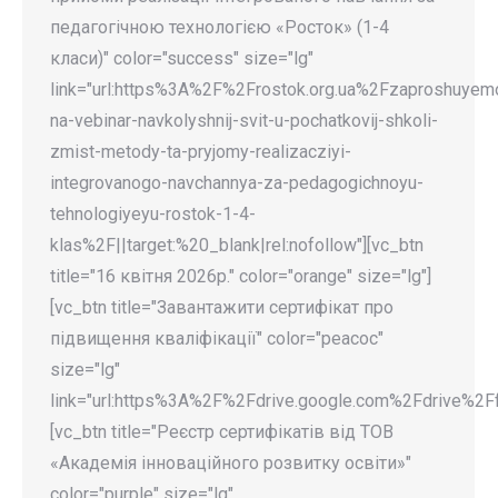
педагогічною технологією «Росток» (1-4
класи)" color="success" size="lg"
link="url:https%3A%2F%2Frostok.org.ua%2Fzaproshuyem
na-vebinar-navkolyshnij-svit-u-pochatkovij-shkoli-
zmist-metody-ta-pryjomy-realizacziyi-
integrovanogo-navchannya-za-pedagogichnoyu-
tehnologiyeyu-rostok-1-4-
klas%2F||target:%20_blank|rel:nofollow"][vc_btn
title="16 квітня 2026р." color="orange" size="lg"]
[vc_btn title="Завантажити сертифікат про
підвищення кваліфікації" color="peacoc"
size="lg"
link="url:https%3A%2F%2Fdrive.google.com%2Fdrive%2
[vc_btn title="Реєстр сертифікатів від ТОВ
«Академія інноваційного розвитку освіти»"
color="purple" size="lg"