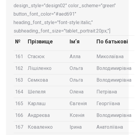
design_style="design02" color_scheme="green"
button_font_color="#aed691"
heading_font_style="font-style:italic;"
subheading_font_size="tablet_portrait:20px;"]
№
Прізвище
Ім’я
По батькові
161
Стасюк
Алла
Миколаївна
162
Лішіленко
Ольга
Володимирівна
163
Семкова
Ольга
Володимирівна
164
Шепеля
Олена
Петрівна
165
Карлаш
Євгенія
Георгіївна
166
Андреєва
Ксенія
Володимирівна
167
Коваленко
Ірина
Анатоліївна