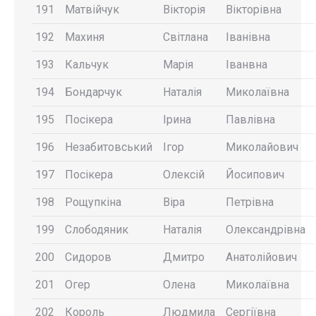
191
Матвійчук
Вікторія
Вікторівна
192
Махиня
Світлана
Іванівна
193
Кальчук
Марія
Іванвна
194
Бондарчук
Наталія
Миколаївна
195
Посікера
Ірина
Павлівна
196
Незабитовський
Ігор
Миколайович
197
Посікера
Олексій
Йосипович
198
Рощупкіна
Віра
Петрівна
199
Слободяник
Наталія
Олександрівна
200
Сидоров
Дмитро
Анатолійович
201
Огер
Олена
Миколаївна
202
Король
Людмила
Сергіївна