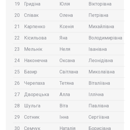
19
Гридіна
Юлія
Вікторівна
20
Співак
Олена
Петрівна
21
Карпенко
Ксенія
Михайлівна
22
Кісильова
Яна
Володимирівна
23
Мельнік
Неля
Іванівна
24
Наконечна
Оксана
Леонідівна
25
Базир
Світлана
Миколаївна
26
Черепаха
Тетяна
Віталіївна
27
Дворецька
Алла
Іллічна
28
Шульга
Віта
Павлівна
29
Сотник
Інна
Сергіївна
30
Семчук
Наталія
Борисівна