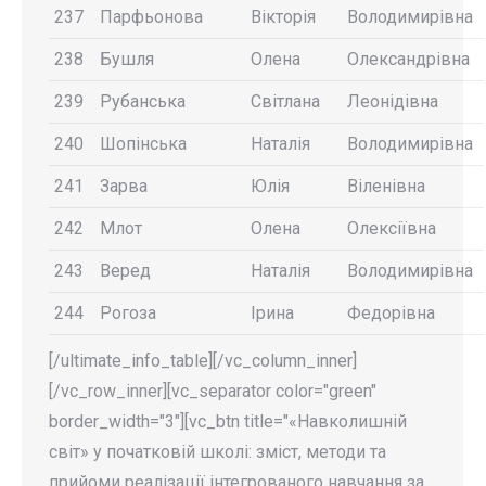
237
Парфьонова
Вікторія
Володимирівна
238
Бушля
Олена
Олександрівна
239
Рубанська
Світлана
Леонідівна
240
Шопінська
Наталія
Володимирівна
241
Зарва
Юлія
Віленівна
242
Млот
Олена
Олексіївна
243
Веред
Наталія
Володимирівна
244
Рогоза
Ірина
Федорівна
[/ultimate_info_table][/vc_column_inner]
[/vc_row_inner][vc_separator color="green"
border_width="3"][vc_btn title="«Навколишній
світ» у початковій школі: зміст, методи та
прийоми реалізації інтегрованого навчання за