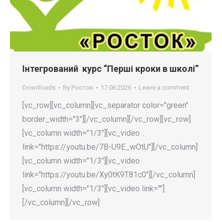
Інтегрований курс “Перші кроки в школі”
Downloads
By
Росток
17.06.2026
Leave a comment
[vc_row][vc_column][vc_separator color="green"
border_width="3"][/vc_column][/vc_row][vc_row]
[vc_column width="1/3"][vc_video
link="https://youtu.be/7B-U9E_wOtU"][/vc_column]
[vc_column width="1/3"][vc_video
link="https://youtu.be/Xy0tK9T81c0"][/vc_column]
[vc_column width="1/3"][vc_video link=""]
[/vc_column][/vc_row]