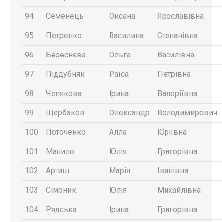
94
Семенець
Оксана
Ярославівна
95
Петренко
Василина
Степанівна
96
Береснєва
Ольга
Василівна
97
Піддубняк
Раїса
Петрівна
98
Чепякова
Ірина
Валеріївна
99
Щербаков
Олександр
Володимирович
100
Поточенко
Алла
Юріївна
101
Манило
Юлія
Григорівна
102
Артиш
Марія
Іванівна
103
Сімоник
Юлія
Михайлівна
104
Рядська
Ірина
Григорівна