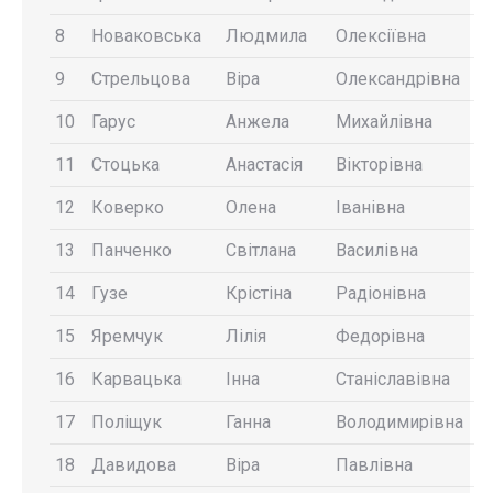
8
Новаковська
Людмила
Олексіївна
9
Стрельцова
Віра
Олександрівна
10
Гарус
Анжела
Михайлівна
11
Стоцька
Анастасія
Вікторівна
12
Коверко
Олена
Іванівна
13
Панченко
Світлана
Василівна
14
Гузе
Крістіна
Радіонівна
15
Яремчук
Лілія
Федорівна
16
Карвацька
Інна
Станіславівна
17
Поліщук
Ганна
Володимирівна
18
Давидова
Віра
Павлівна