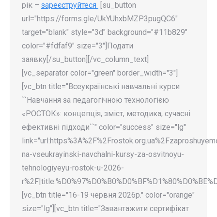
рік –
зареєструйтеся
[su_button
url="https://forms.gle/UkYUhxbMZP3pugQC6"
target="blank" style="3d" background="#11b829"
color="#fdfaf9" size="3"]Подати
заявку[/su_button][/vc_column_text]
[vc_separator color="green" border_width="3"]
[vc_btn title="Всеукраїнські навчальні курси
``Навчання за педагогічною технологією
«РОСТОК»: концепція, зміст, методика, сучасні
ефективні підходи``" color="success" size="lg"
link="url:https%3A%2F%2Frostok.org.ua%2Fzaproshuyem
na-vseukrayinski-navchalni-kursy-za-osvitnoyu-
tehnologiyeyu-rostok-u-2026-
r%2F|title:%D0%97%D0%B0%D0%BF%D1%80%D0%
[vc_btn title="16-19 червня 2026р." color="orange"
size="lg"][vc_btn title="Завантажити сертифікат