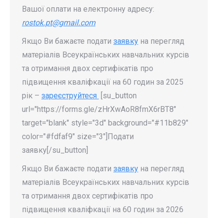
Вашої оплати на електронну адресу:
rostok.pt@gmail.com
Якщо Ви бажаєте подати
заявку
на перегляд
матеріалів Всеукраїнських навчальних курсів
та отримання двох сертифікатів про
підвищення кваліфкації на 60 годин за 2025
рік –
зареєструйтеся
[su_button
url="https://forms.gle/zHrXwAoR8fmX6rBT8"
target="blank" style="3d" background="#11b829"
color="#fdfaf9" size="3"]Подати
заявку[/su_button]
Якщо Ви бажаєте подати
заявку
на перегляд
матеріалів Всеукраїнських навчальних курсів
та отримання двох сертифікатів про
підвищення кваліфкації на 60 годин за 2026