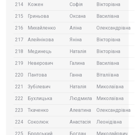
214
Кожен
Софія
Вікторівна
215
Гриньова
Оксана
Василівна
216
Михайленко
Аліна
Олександрівна
217
Алейнікова
Яніна
Вікторівна
218
Мединець
Наталія
Вікторівна
219
Неверович
Галина
Василівна
220
Пантова
Ганна
Віталіївна
221
Зубілевич
Наталія
Миколаївна
222
Бухлицька
Людмила
Миколаївна
223
Ткаченко
Алевтина
Олександрівна
224
Соколюк
Анастасія
Леонідівна
225
Бродський
Богдан
Миколайович