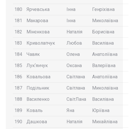
180
Ярчевська
Інна
Генріхівна
181
Макарова
Інна
Миколаївна
182
Мінєнкова
Наталія
Борисівна
183
Криволапчук
Любов
Василівна
184
Чавяк
Олена
Анатоліївна
185
Лукʼянчук
Оксана
Валеріївна
186
Ковальова
Світлана
Анатоліївна
187
Подільник
Світлана
Миколаївна
188
Василенко
СвітЛана
Василівна
189
Коваль
Яна
Юріївна
190
Дашкова
Наталія
Михайлівна