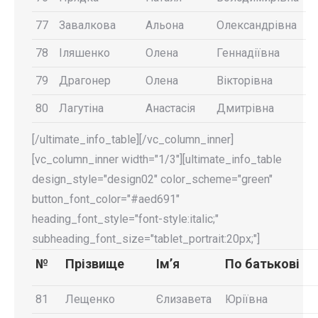
77
Завалкова
Альона
Олександрівна
78
Іляшенко
Олена
Геннадіївна
79
Драгонер
Олена
Вікторівна
80
Лагутіна
Анастасія
Дмитрівна
[/ultimate_info_table][/vc_column_inner]
[vc_column_inner width="1/3"][ultimate_info_table
design_style="design02" color_scheme="green"
button_font_color="#aed691"
heading_font_style="font-style:italic;"
subheading_font_size="tablet_portrait:20px;"]
№
Прізвище
Ім’я
По батькові
81
Лещенко
Єлизавета
Юріївна