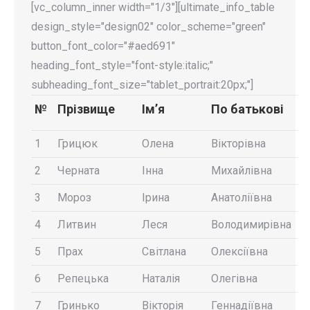
[vc_column_inner width="1/3"][ultimate_info_table
design_style="design02" color_scheme="green"
button_font_color="#aed691"
heading_font_style="font-style:italic;"
subheading_font_size="tablet_portrait:20px;"]
№
Прізвище
Ім’я
По батькові
1
Грицюк
Олена
Вікторівна
2
Черната
Інна
Михайлівна
3
Мороз
Ірина
Анатоліївна
4
Литвин
Леся
Володимирівна
5
Прах
Світлана
Олексіївна
6
Репецька
Наталія
Олегівна
7
Гринько
Вікторія
Геннадіївна