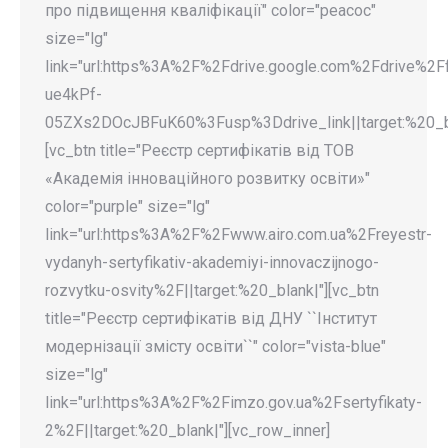
про підвищення кваліфікації" color="peacoc"
size="lg"
link="url:https%3A%2F%2Fdrive.google.com%2Fdrive%2
ue4kPf-
05ZXs2DOcJBFuK60%3Fusp%3Ddrive_link||target:%20_bla
[vc_btn title="Реєстр сертифікатів від ТОВ
«Академія інноваційного розвитку освіти»"
color="purple" size="lg"
link="url:https%3A%2F%2Fwww.airo.com.ua%2Freyestr-
vydanyh-sertyfikativ-akademiyi-innovaczijnogo-
rozvytku-osvity%2F||target:%20_blank|"][vc_btn
title="Реєстр сертифікатів від ДНУ ``Інститут
модернізації змісту освіти``" color="vista-blue"
size="lg"
link="url:https%3A%2F%2Fimzo.gov.ua%2Fsertyfikaty-
2%2F||target:%20_blank|"][vc_row_inner]