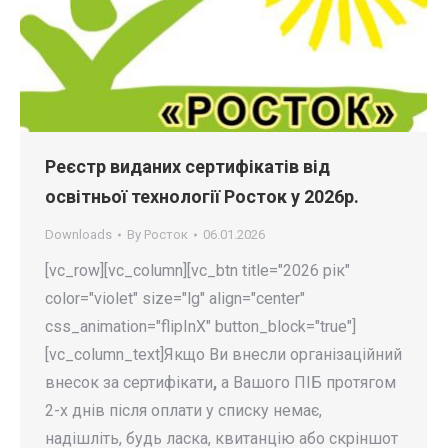
Реєстр виданих сертифікатів від
освітньої технології Росток у 2026р.
Downloads
By
Росток
06.01.2026
[vc_row][vc_column][vc_btn title="2026 рік"
color="violet" size="lg" align="center"
css_animation="flipInX" button_block="true"]
[vc_column_text]Якщо Ви внесли організаційний
внесок за сертифікати
,
а Вашого ПІБ протягом
2-х днів після оплати у списку немає,
надішліть, будь ласка, квитанцію або скріншот