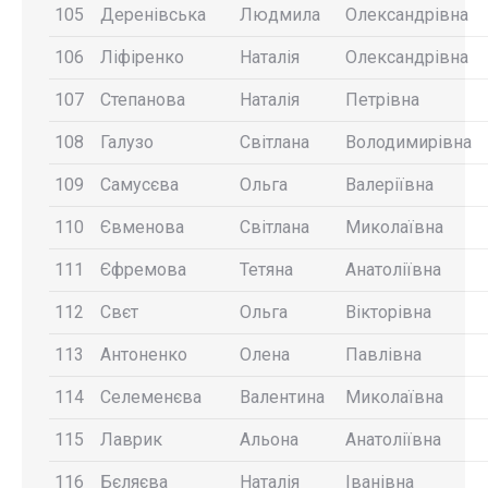
105
Деренівська
Людмила
Олександрівна
106
Ліфіренко
Наталія
Олександрівна
107
Степанова
Наталія
Петрівна
108
Галузо
Світлана
Володимирівна
109
Самусєва
Ольга
Валеріївна
110
Євменова
Світлана
Миколаївна
111
Єфремова
Тетяна
Анатоліївна
112
Свєт
Ольга
Вікторівна
113
Антоненко
Олена
Павлівна
114
Селеменєва
Валентина
Миколаївна
115
Лаврик
Альона
Анатоліївна
116
Бєляєва
Наталія
Іванівна