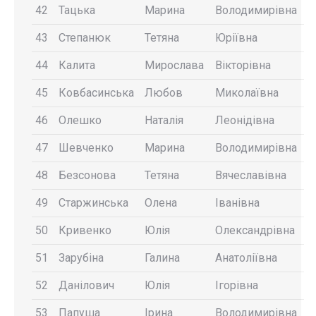
42
Тацька
Марина
Володимирівна
43
Степанюк
Тетяна
Юріївна
44
Калита
Мирослава
Вікторівна
45
Ковбасинська
Любов
Миколаївна
46
Олешко
Наталія
Леонідівна
47
Шевченко
Марина
Володимирівна
48
Безсонова
Тетяна
Вячеславівна
49
Старжинська
Олена
Іванівна
50
Кривенко
Юлія
Олександрівна
51
Зарубіна
Галина
Анатоліївна
52
Данілович
Юлія
Ігорівна
53
Папуша
Ірина
Володимирівна