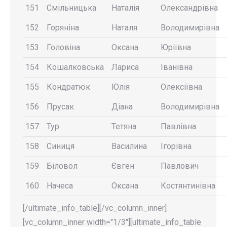
151
Смільницька
Наталія
Олександрівна
152
Горяніна
Наталя
Володимирівна
153
Головіна
Оксана
Юріївна
154
Кошалковська
Лариса
Іванівна
155
Кондратюк
Юлія
Олексіївна
156
Прусак
Діана
Володимирівна
157
Тур
Тетяна
Павлівна
158
Синиця
Василина
Ігорівна
159
Біловол
Євген
Павлович
160
Начеса
Оксана
Костянтинівна
[/ultimate_info_table][/vc_column_inner]
[vc_column_inner width="1/3"][ultimate_info_table