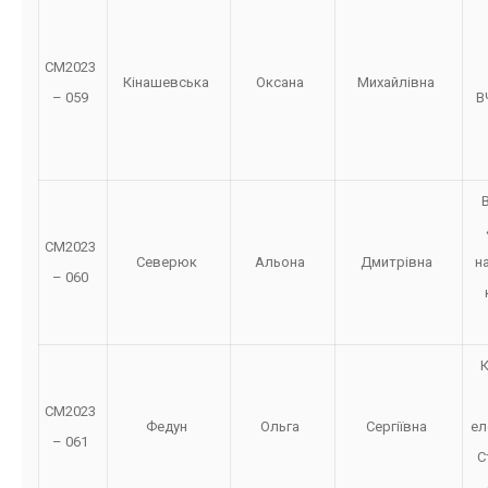
СМ2023
Кінашевська
Оксана
Михайлівна
– 059
В
В
СМ2023
Северюк
Альона
Дмитрівна
н
– 060
К
СМ2023
Федун
Ольга
Сергіївна
ел
– 061
С