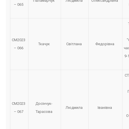
Паламарчук
Людмила
Олександрівна
– 065
СМ2023
“
Ткачук
Світлана
Федорівна
– 066
ча
9-
СТ
СМ2023
Досінчук-
Людмила
Іванівна
– 067
Тарасова
О