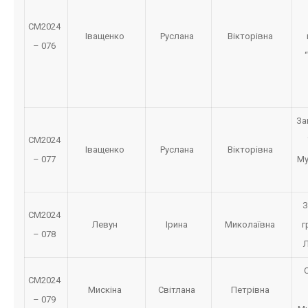
СМ2024
Іващенко
Руслана
Вікторівна
– 076
За
СМ2024
Іващенко
Руслана
Вікторівна
– 077
Му
З
СМ2024
Левун
Ірина
Миколаївна
г
– 078
Л
С
СМ2024
Мискіна
Світлана
Петрівна
– 079